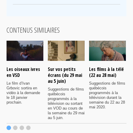
CONTENUS SIMILAIRES
Les oiseaux ivres
Sur vos petits
Les films à la télé
N
en VSD
écrans (du 29 mai
(22 au 28 mai)
d
au 5 juin)
Le film d’Ivan
Suggestions de films
P
Grbovic sortira en
québécois
p
Suggestions de films
vidéo à la demande
programmés à la
q
québécois
le 18 janvier
télévision durant la
s
programmés à la
prochain.
semaine du 22 au 28
d
télévision ou sortant
mai 2020.
l
en VOD au cours de
la semaine du 29 mai
au 5 juin.