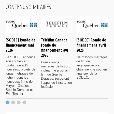
CONTENUS SIMILAIRES
[SODEC] Ronde de
Téléfilm Canada :
[SODEC] Ronde de
T
financement mai
ronde de
financement avril
r
2026
financement avril
2026
f
2026
n
La SODEC annonce
Deux longs métrages
son soutien en
de fiction
Douze longs
P
production à 11
angloquébécois
métrages de fiction,
6
nouveaux projets de
obtiennent le soutien
incluant le prochain
s
longs métrages de
financier de la
film de Sophie
7
fiction, dont les
SODEC.
Deraspe, recevront
p
nouveaux films de
l’appui de l’institution
f
Miryam Charles,
fédérale.
Sophie Deraspe et
Éric Tessier.