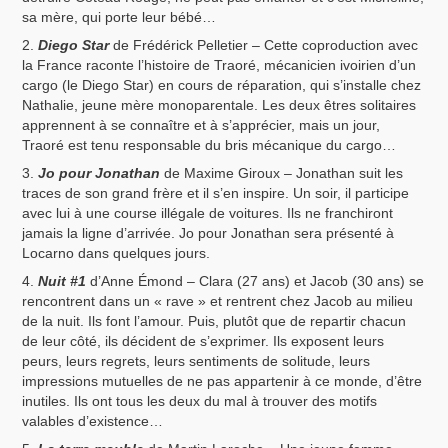
sa mère, qui porte leur bébé…
Diego Star
de Frédérick Pelletier – Cette coproduction avec
la France raconte l’histoire de Traoré, mécanicien ivoirien d’un
cargo (le Diego Star) en cours de réparation, qui s’installe chez
Nathalie, jeune mère monoparentale. Les deux êtres solitaires
apprennent à se connaître et à s’apprécier, mais un jour,
Traoré est tenu responsable du bris mécanique du cargo…
Jo pour Jonathan
de Maxime Giroux – Jonathan suit les
traces de son grand frère et il s’en inspire. Un soir, il participe
avec lui à une course illégale de voitures. Ils ne franchiront
jamais la ligne d’arrivée. Jo pour Jonathan sera présenté à
Locarno dans quelques jours.
Nuit #1
d’Anne Émond – Clara (27 ans) et Jacob (30 ans) se
rencontrent dans un « rave » et rentrent chez Jacob au milieu
de la nuit. Ils font l’amour. Puis, plutôt que de repartir chacun
de leur côté, ils décident de s’exprimer. Ils exposent leurs
peurs, leurs regrets, leurs sentiments de solitude, leurs
impressions mutuelles de ne pas appartenir à ce monde, d’être
inutiles. Ils ont tous les deux du mal à trouver des motifs
valables d’existence…