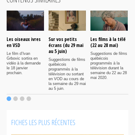
Les oiseaux ivres
Sur vos petits
Les films à la télé
N
en VSD
écrans (du 29 mai
(22 au 28 mai)
d
au 5 juin)
Le film d’Ivan
Suggestions de films
P
Grbovic sortira en
québécois
p
Suggestions de films
vidéo à la demande
programmés à la
q
québécois
le 18 janvier
télévision durant la
s
programmés à la
prochain.
semaine du 22 au 28
d
télévision ou sortant
mai 2020.
l
en VOD au cours de
la semaine du 29 mai
au 5 juin.
FICHES LES PLUS RÉCENTES