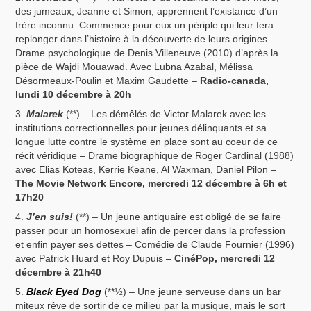
des jumeaux, Jeanne et Simon, apprennent l’existance d’un
frère inconnu. Commence pour eux un périple qui leur fera
replonger dans l’histoire à la découverte de leurs origines –
Drame psychologique de Denis Villeneuve (2010) d’après la
pièce de Wajdi Mouawad. Avec Lubna Azabal, Mélissa
Désormeaux-Poulin et Maxim Gaudette –
Radio-canada,
lundi 10 décembre à 20h
Malarek
(**) – Les démêlés de Victor Malarek avec les
institutions correctionnelles pour jeunes délinquants et sa
longue lutte contre le système en place sont au coeur de ce
récit véridique – Drame biographique de Roger Cardinal (1988)
avec Elias Koteas, Kerrie Keane, Al Waxman, Daniel Pilon –
The Movie Network Encore, mercredi 12 décembre à 6h et
17h20
J’en suis!
(**) – Un jeune antiquaire est obligé de se faire
passer pour un homosexuel afin de percer dans la profession
et enfin payer ses dettes – Comédie de Claude Fournier (1996)
avec Patrick Huard et Roy Dupuis –
CinéPop, mercredi 12
décembre à 21h40
Black Eyed Dog
(**½) – Une jeune serveuse dans un bar
miteux rêve de sortir de ce milieu par la musique, mais le sort