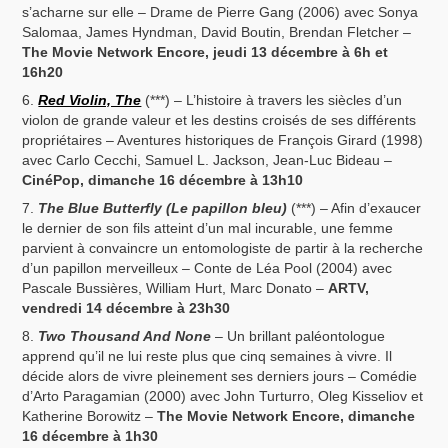
s’acharne sur elle – Drame de Pierre Gang (2006) avec Sonya
Salomaa, James Hyndman, David Boutin, Brendan Fletcher –
The Movie Network Encore, jeudi 13 décembre à 6h et
16h20
Red Violin, The
(***) – L’histoire à travers les siècles d’un
violon de grande valeur et les destins croisés de ses différents
propriétaires – Aventures historiques de François Girard (1998)
avec Carlo Cecchi, Samuel L. Jackson, Jean-Luc Bideau –
CinéPop, dimanche 16 décembre à 13h10
The Blue Butterfly (Le papillon bleu)
(***) – Afin d’exaucer
le dernier de son fils atteint d’un mal incurable, une femme
parvient à convaincre un entomologiste de partir à la recherche
d’un papillon merveilleux – Conte de Léa Pool (2004) avec
Pascale Bussières, William Hurt, Marc Donato –
ARTV,
vendredi 14 décembre à 23h30
Two Thousand And None
– Un brillant paléontologue
apprend qu’il ne lui reste plus que cinq semaines à vivre. Il
décide alors de vivre pleinement ses derniers jours – Comédie
d’Arto Paragamian (2000) avec John Turturro, Oleg Kisseliov et
Katherine Borowitz –
The Movie Network Encore, dimanche
16 décembre à 1h30