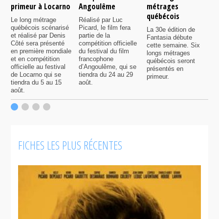
primeur à Locarno
Angoulême
métrages
c
québécois
F
Le long métrage
Réalisé par Luc
québécois scénarisé
Picard, le film fera
La 30e édition de
A
et réalisé par Denis
partie de la
Fantasia débute
p
Côté sera présenté
compétition officielle
cette semaine. Six
p
en première mondiale
du festival du film
longs métrages
F
et en compétition
francophone
québécois seront
S
officielle au festival
d’Angoulême, qui se
présentés en
s
de Locarno qui se
tiendra du 24 au 29
primeur.
p
tiendra du 5 au 15
août.
q
août.
p
c
F
FICHES LES PLUS RÉCENTES