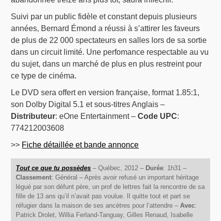
Suivi par un public fidèle et constant depuis plusieurs
années, Bernard Émond a réussi à s’attirer les faveurs
de plus de 22 000 spectateurs en salles lors de sa sortie
dans un circuit limité. Une perfomance respectable au vu
du sujet, dans un marché de plus en plus restreint pour
ce type de cinéma.
Le DVD sera offert en version française, format 1.85:1,
son Dolby Digital 5.1 et sous-titres Anglais –
Distributeur
: eOne Entertainment –
Code UPC
:
774212003608
>>
Fiche détaillée et bande annonce
Tout ce que tu possèdes
– Québec, 2012 –
Durée
: 1h31 –
Classement
: Général – Après avoir refusé un important héritage
légué par son défunt père, un prof de lettres fait la rencontre de sa
fille de 13 ans qu’il n’avait pas voulue. Il quitte tout et part se
réfugier dans la maison de ses ancètres pour l’attendre –
Avec
:
Patrick Drolet, Willia Ferland-Tanguay, Gilles Renaud, Isabelle