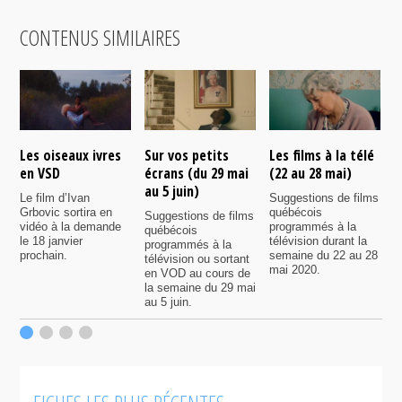
CONTENUS SIMILAIRES
Les oiseaux ivres
Sur vos petits
Les films à la télé
N
en VSD
écrans (du 29 mai
(22 au 28 mai)
d
au 5 juin)
Le film d’Ivan
Suggestions de films
P
Grbovic sortira en
québécois
p
Suggestions de films
vidéo à la demande
programmés à la
q
québécois
le 18 janvier
télévision durant la
s
programmés à la
prochain.
semaine du 22 au 28
d
télévision ou sortant
mai 2020.
l
en VOD au cours de
la semaine du 29 mai
au 5 juin.