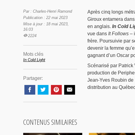
Par : Charles-Henri Ramond
Après cinq longs métra
Publication : 22 mai 2023
Giroux entamera dans 
Mise à jour : 18 mai 2023,
en anglais.
In Cold Li
16:03
vue dans
It Follows
– 
2224
frère. Poursuivie par 
devenir la femme qu’el
Mots clés
gagnant d’un Oscar po
In Cold Light
Scénarisé par Patrick 
production de Periphe
Partager:
Jean-Yves Roubin de l
distribution au Québec
CONTENUS SIMILAIRES