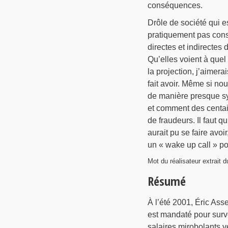
conséquences.
Drôle de société qui e
pratiquement pas cons
directes et indirectes
Qu’elles voient à quel
la projection, j’aimera
fait avoir. Même si n
de manière presque sy
et comment des centain
de fraudeurs. Il faut q
aurait pu se faire avoir
un « wake up call » po
Mot du réalisateur extrait 
Résumé
À l’été 2001, Éric As
est mandaté pour surve
salaires mirobolants v