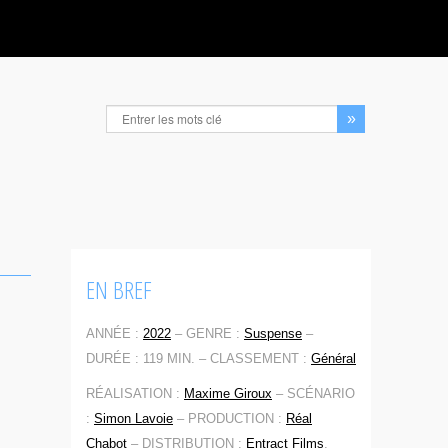
EN BREF
ANNÉE :
2022
–
GENRE :
Suspense
–
DURÉE : 119 MIN. –
CLASSEMENT :
Général
RÉALISATION :
Maxime Giroux
–
SCÉNARIO
:
Simon Lavoie
–
PRODUCTION :
Réal
Chabot
–
DISTRIBUTION :
Entract Films
,