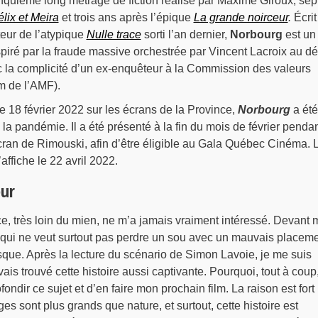
inquième long métrage de fiction réalisé par Maxime Giroux, sep
élix et Meira
et trois ans après l’épique
La grande noirceur
.
Écrit
eur de l’atypique
Nulle trace
sorti l’an dernier,
Norbourg
est un
piré par la fraude massive orchestrée par Vincent Lacroix au d
la complicité d’un ex-enquêteur à la Commission des valeurs
m de l’AMF).
 le 18 février 2022 sur les écrans de la Province,
Norbourg
a été
la pandémie. Il a été présenté à la fin du mois de février penda
ran de Rimouski, afin d’être éligible au Gala Québec Cinéma. 
’affiche le 22 avril 2022.
eur
e, très loin du mien, ne m’a jamais vraiment intéressé. Devant
i qui ne veut surtout pas perdre un sou avec un mauvais placeme
que. Après la lecture du scénario de Simon Lavoie, je me suis
is trouvé cette histoire aussi captivante. Pourquoi, tout à coup
ofondir ce sujet et d’en faire mon prochain film. La raison est fort
s sont plus grands que nature, et surtout, cette histoire est