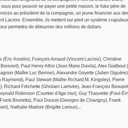
 sous pour pouvoir se payer une petite maison, le futur père de
rvices au président de la compagnie, un jeune financier aux de
 Lacroix. Ensemble, ils mettent sur pied un système crapuleu
eur permettra de détourner des millions de dollars.
 (Éric Asselin), François Arnaud (Vincent Lacroix), Christine
Boisvert), Paul Henry Athis (Jean Marie Davila), Alex Godbout 
agnon (Maître Luc Bernier), Alexandre Goyette (Julien Giguère)
 Raymond), Paul Stewart (Maître Richard M. Kingsley), Pierre
, Richard Fréchette (Ghislain Larrivée), Jean-François Beaupr
eynald Robinson (Courtier d'âge mur), Guy Thauvette (Paul-Ém
 (Frank Brunetta), Paul Doucet (Georges de Chavigny), Frank
ri), Nathalie Madore (Brigitte Leroux)...