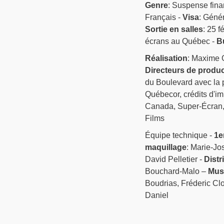
Genre
: Suspense fina
Français -
Visa
: Génér
Sortie en salles
: 25 f
écrans au Québec -
B
Réalisation
: Maxime 
Directeurs de produc
du Boulevard avec la 
Québecor, crédits d'im
Canada, Super-Écran,
Films
Équipe technique -
1e
maquillage
: Marie-Jo
David Pelletier -
Distr
Bouchard-Malo –
Mus
Boudrias, Fréderic Clo
Daniel