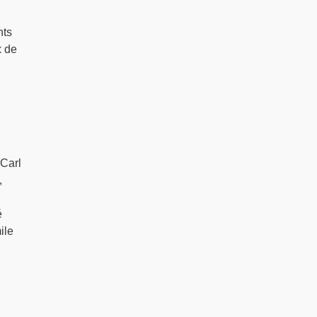
nts
x de
(Carl
,
é
ile