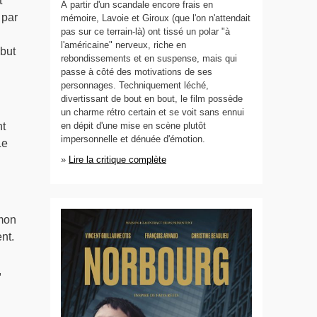
t
À partir d'un scandale encore frais en
 par
mémoire, Lavoie et Giroux (que l'on n'attendait
pas sur ce terrain-là) ont tissé un polar "à
l'américaine" nerveux, riche en
ébut
rebondissements et en suspense, mais qui
passe à côté des motivations de ses
personnages. Techniquement léché,
divertissant de bout en bout, le film possède
un charme rétro certain et se voit sans ennui
nt
en dépit d'une mise en scène plutôt
impersonnelle et dénuée d'émotion.
Le
»
Lire la critique complète
 mon
nt.
,