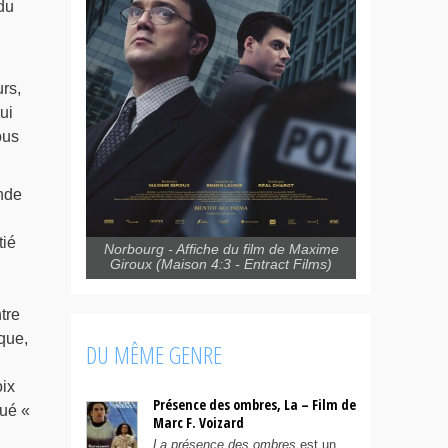
du
rs,
ui
ous
onde
tié
Norbourg - Affiche du film de Maxime
Giroux (Maison 4:3 - Entract Films)
tre
que,
DU MÊME GENRE
oix
Présence des ombres, La – Film de
oué «
Marc F. Voizard
La présence des ombres
est un