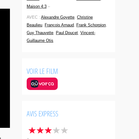
Maison 4:3
–
AVEC :
Alexandre Goyette
,
Christine
Beaulieu
,
François Arnaud
,
Frank Schorpion
,
Guy Thauvette
,
Paul Doucet
,
Vincent-
Guillaume Otis
VOIR LE FILM
AVIS EXPRESS