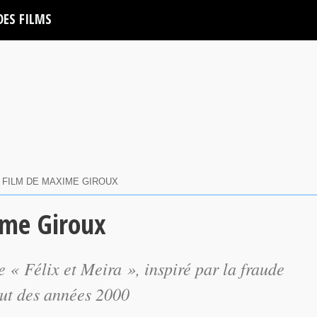
DES FILMS
 FILM DE MAXIME GIROUX
ime Giroux
 « Félix et Meira », inspiré par la fraude
but des années 2000