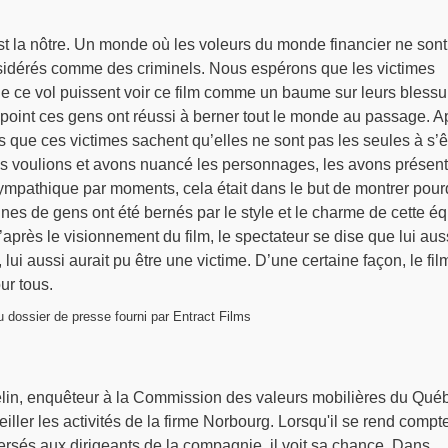
st la nôtre. Un monde où les voleurs du monde financier ne sont
idérés comme des criminels. Nous espérons que les victimes
 de ce vol puissent voir ce film comme un baume sur leurs blessu
 point ces gens ont réussi à berner tout le monde au passage. A
is que ces victimes sachent qu’elles ne sont pas les seules à s’ê
ous voulions et avons nuancé les personnages, les avons présen
mpathique par moments, cela était dans le but de montrer pour
es de gens ont été bernés par le style et le charme de cette é
u’après le visionnement du film, le spectateur se dise que lui aus
, lui aussi aurait pu être une victime. D’une certaine façon, le fil
ur tous.
du dossier de presse fourni par Entract Films
selin, enquêteur à la Commission des valeurs mobilières du Qué
iller les activités de la firme Norbourg. Lorsqu'il se rend compt
ersés aux dirigeants de la compagnie, il voit sa chance. Dans