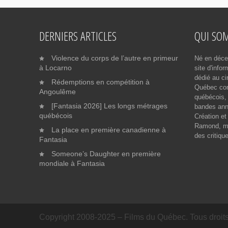
DERNIERS ARTICLES
QUI SO
Violence du corps de l’autre en primeur
Né en déce
à Locarno
site d'info
dédié au ci
Rédemptions en compétition à
Québec cont
Angoulême
québécois, 
[Fantasia 2026] Les longs métrages
bandes ann
québécois
Création et
Ramond, me
La place en première canadienne à
des critiqu
Fantasia
Someone’s Daughter en première
mondiale à Fantasia
Copyright 2008-2025 – Films du Québec. Tous droits 