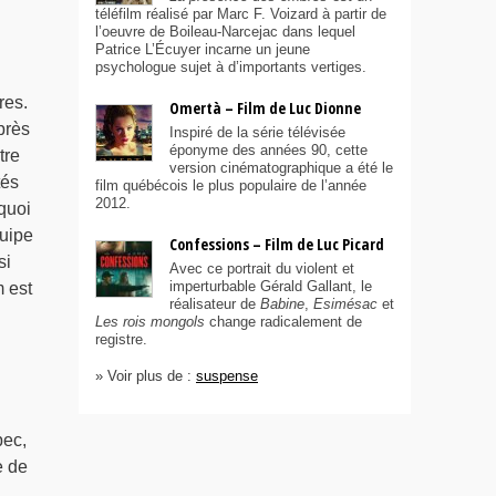
téléfilm réalisé par Marc F. Voizard à partir de
l’oeuvre de Boileau-Narcejac dans lequel
Patrice L’Écuyer incarne un jeune
psychologue sujet à d’importants vertiges.
res.
Omertà – Film de Luc Dionne
près
Inspiré de la série télévisée
éponyme des années 90, cette
tre
version cinématographique a été le
tés
film québécois le plus populaire de l’année
2012.
quoi
quipe
Confessions – Film de Luc Picard
si
Avec ce portrait du violent et
imperturbable Gérald Gallant, le
m est
réalisateur de
Babine
,
Esimésac
et
Les rois mongols
change radicalement de
registre.
» Voir plus de :
suspense
bec,
e de