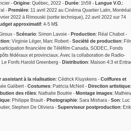
ncier -
Origine
: Québec, 2022 -
Durée
: 1h59 -
Langue V.O.
:
al -
Première
: 11 avril 2022 au Cinéma Quartier Latin, Montréal
évrier 2022 à Rimouski (sortie technique), 22 avril 2022 sur 74
udget approximatif
: 4-5 M$
Giroux -
Scénario
: Simon Lavoie -
Production
: Réal Chabot -
tion
: Virginie Léger, Marc Robert -
Société de production
: Fi
participation financière de Téléfilm Canada, SODEC, Fonds
pôts fédéraux et provinciaux. Avec la collaboration de Radio-
 Le Fonfs Harold Greenberg -
Distribution
: Maison 4:3 et Entra
r assistant à la réalisation
: Cédrick Kluyskens -
Coiffures et
sée Galibert -
Costumes
: Patricia McNeil -
Direction artistique
ibution des rôles
: Nathalie Boutrie -
Montage images
: Mathie
ique
: Philippe Brault -
Photographie
: Sara Mishara -
Son
: Luc
utier, Stephen De Oliviera -
Superviseur postproduction
: Erik