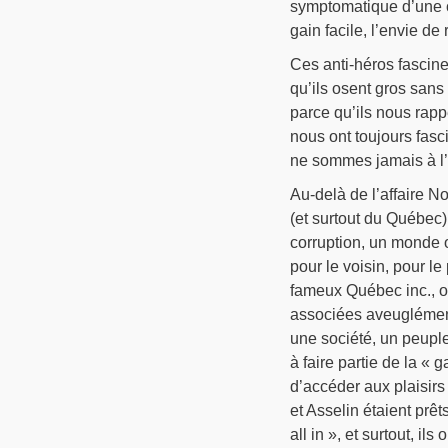
symptomatique d’une c
gain facile, l’envie de
Ces anti-héros fascinent
qu’ils osent gros san
parce qu’ils nous rap
nous ont toujours fas
ne sommes jamais à l’a
Au-delà de l’affaire N
(et surtout du Québec)
corruption, un monde o
pour le voisin, pour l
fameux Québec inc., où
associées aveuglément
une société, un peuple
à faire partie de la « 
d’accéder aux plaisirs f
et Asselin étaient prêt
all in », et surtout, il