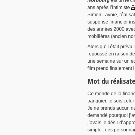
Norbourg
est un le c
ans après l’intimiste
F
Simon Lavoie, réalisat
suspense financier ins
des années 2000 avec 
mobilières (ancien no
Alors qu’il était prévu
repoussé en raison de 
une semaine sur un éc
film prend finalement l
Mot du réalisat
Ce monde de la financ
banquier, je suis celu
Je ne prends aucun ris
demandé pourquoi j’ava
j’avais le désir d’appr
simple : ces personnage