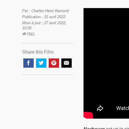
Par : Charles-Henri Ramond
Publication : 15 avril 2022
Mise à jour : 27 avril 2022,
10:05
7661
Share this Film: