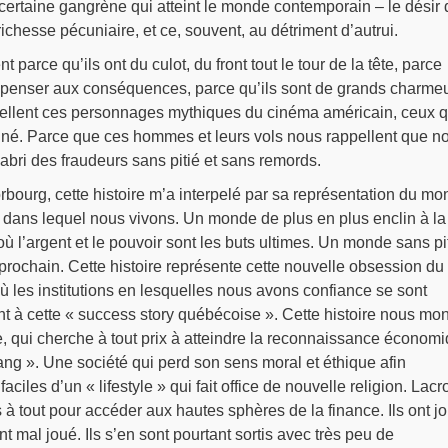
ertaine gangrène qui atteint le monde contemporain – le désir 
 richesse pécuniaire, et ce, souvent, au détriment d’autrui.
 parce qu’ils ont du culot, du front tout le tour de la tête, parce
s penser aux conséquences, parce qu’ils sont de grands charmeu
pellent ces personnages mythiques du cinéma américain, ceux q
ciné. Parce que ces hommes et leurs vols nous rappellent que n
bri des fraudeurs sans pitié et sans remords.
orbourg, cette histoire m’a interpelé par sa représentation du m
 dans lequel nous vivons. Un monde de plus en plus enclin à la
ù l’argent et le pouvoir sont les buts ultimes. Un monde sans pi
e prochain. Cette histoire représente cette nouvelle obsession du
 les institutions en lesquelles nous avons confiance se sont
 à cette « success story québécoise ». Cette histoire nous mon
, qui cherche à tout prix à atteindre la reconnaissance économi
gang ». Une société qui perd son sens moral et éthique afin
aciles d’un « lifestyle » qui fait office de nouvelle religion. Lacr
s à tout pour accéder aux hautes sphères de la finance. Ils ont j
s ont mal joué. Ils s’en sont pourtant sortis avec très peu de