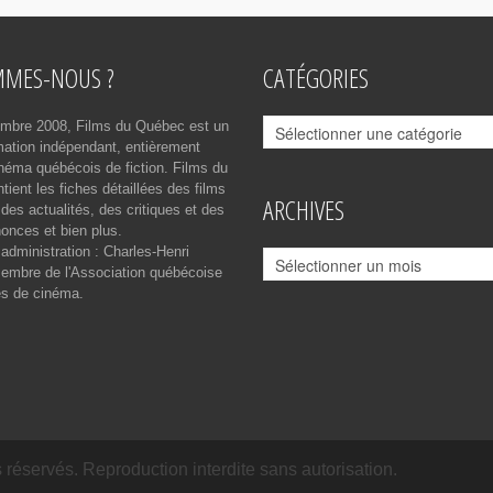
MMES-NOUS ?
CATÉGORIES
Catégories
mbre 2008, Films du Québec est un
rmation indépendant, entièrement
néma québécois de fiction. Films du
ient les fiches détaillées des films
ARCHIVES
des actualités, des critiques et des
onces et bien plus.
 administration : Charles-Henri
Archives
mbre de l'Association québécoise
es de cinéma.
réservés. Reproduction interdite sans autorisation.