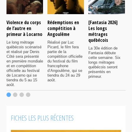
Violence du corps
Rédemptions en
[Fantasia 2026]
L
de l’autre en
compétition à
Les longs
p
primeur à Locarno
Angoulême
métrages
c
québécois
F
Le long métrage
Réalisé par Luc
québécois scénarisé
Picard, le film fera
La 30e édition de
A
et réalisé par Denis
partie de la
Fantasia débute
p
Côté sera présenté
compétition officielle
cette semaine. Six
p
en première mondiale
du festival du film
longs métrages
F
et en compétition
francophone
québécois seront
S
officielle au festival
d’Angoulême, qui se
présentés en
s
de Locarno qui se
tiendra du 24 au 29
primeur.
p
tiendra du 5 au 15
août.
q
août.
p
c
F
FICHES LES PLUS RÉCENTES