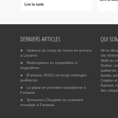
Lire la suite
DERNIERS ARTICLES
QUI SO
Violence du corps de l’autre en primeur
Né en déce
à Locarno
site d'info
dédié au ci
Rédemptions en compétition à
Québec cont
Angoulême
québécois, 
[Fantasia 2026] Les longs métrages
bandes ann
québécois
Création et
Ramond, me
La place en première canadienne à
des critiqu
Fantasia
Someone’s Daughter en première
mondiale à Fantasia