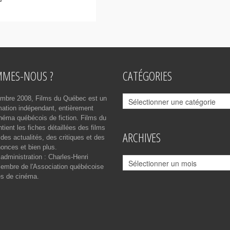
MMES-NOUS ?
CATÉGORIES
Catégories
mbre 2008, Films du Québec est un
rmation indépendant, entièrement
néma québécois de fiction. Films du
ient les fiches détaillées des films
ARCHIVES
des actualités, des critiques et des
onces et bien plus.
 administration : Charles-Henri
Archives
mbre de l'Association québécoise
es de cinéma.