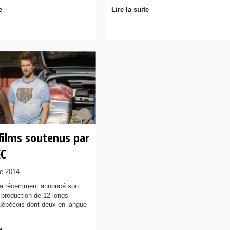
e
Lire la suite
films soutenus par
EC
e 2014
a récemment annoncé son
a production de 12 longs
ébécois dont deux en langue
e