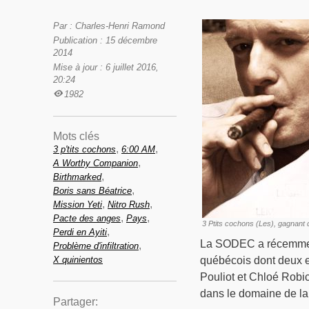
Par : Charles-Henri Ramond
Publication : 15 décembre
2014
Mise à jour : 6 juillet 2016,
20:24
1982
Mots clés
,
,
3 p'tits cochons
6:00 AM
,
A Worthy Companion
,
Birthmarked
,
Boris sans Béatrice
,
,
Mission Yeti
Nitro Rush
,
,
Pacte des anges
Pays
3 Ptits cochons (Les), gagnant 
,
Perdi en Ayiti
La SODEC a récemment
,
Problème d'infiltration
X quinientos
québécois dont deux e
Pouliot et Chloé Rob
dans le domaine de la 
Partager: