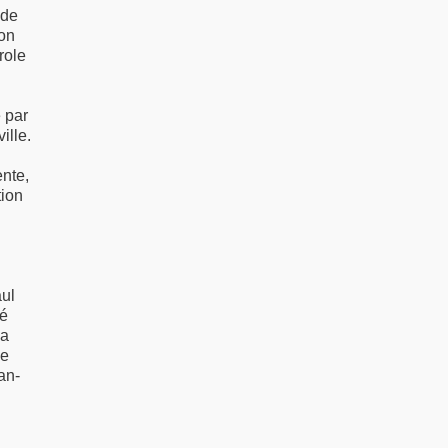
 de
son
role
 par
ille.
ente,
tion
ul
té
sa
ie
an-