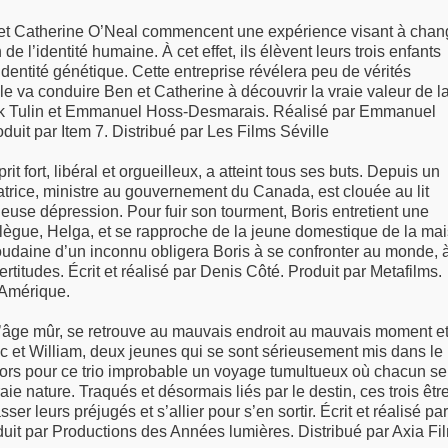
et Catherine O’Neal commencent une expérience visant à chan
e l’identité humaine. À cet effet, ils élèvent leurs trois enfants
identité génétique. Cette entreprise révélera peu de vérités
lle va conduire Ben et Catherine à découvrir la vraie valeur de l
Mark Tulin et Emmanuel Hoss-Desmarais. Réalisé par Emmanuel
uit par Item 7. Distribué par Les Films Séville
it fort, libéral et orgueilleux, a atteint tous ses buts. Depuis un
rice, ministre au gouvernement du Canada, est clouée au lit
euse dépression. Pour fuir son tourment, Boris entretient une
llègue, Helga, et se rapproche de la jeune domestique de la mai
soudaine d’un inconnu obligera Boris à se confronter au monde, 
ertitudes. Écrit et réalisé par Denis Côté. Produit par Metafilms.
 Amérique.
 d’âge mûr, se retrouve au mauvais endroit au mauvais moment et
ic et William, deux jeunes qui se sont sérieusement mis dans le
ors pour ce trio improbable un voyage tumultueux où chacun se
aie nature. Traqués et désormais liés par le destin, ces trois êtr
ser leurs préjugés et s’allier pour s’en sortir. Écrit et réalisé par
uit par Productions des Années lumières. Distribué par Axia Fi