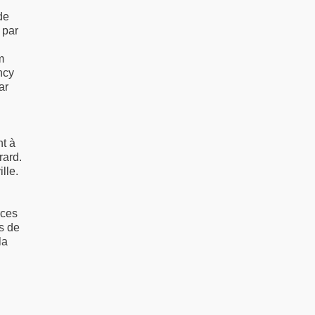
de
 par
m
ncy
ar
nt à
rard.
lle.
rces
s de
la