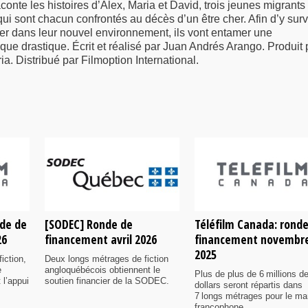
onte les histoires d’Alex, Maria et David, trois jeunes migrants
ui sont chacun confrontés au décès d’un être cher. Afin d’y surv
ger dans leur nouvel environnement, ils vont entamer une
e drastique. Écrit et réalisé par Juan Andrés Arango. Produit 
a. Distribué par Filmoption International.
nde de
[SODEC] Ronde de
Téléfilm Canada: rond
26
financement avril 2026
financement novembr
2025
iction,
Deux longs métrages de fiction
e
angloquébécois obtiennent le
Plus de plus de 6 millions d
 l’appui
soutien financier de la SODEC.
dollars seront répartis dans
7 longs métrages pour le ma
francophone.