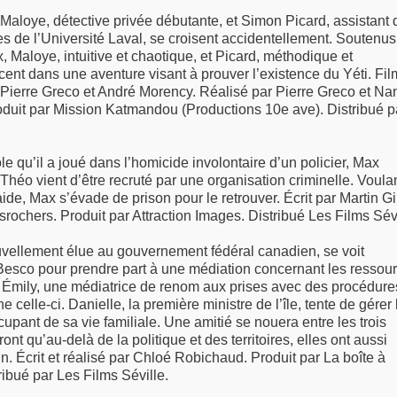
 Maloye, détective privée débutante, et Simon Picard, assistant 
s de l’Université Laval, se croisent accidentellement. Soutenus
 Maloye, intuitive et chaotique, et Picard, méthodique et
cent dans une aventure visant à prouver l’existence du Yéti. Fil
r Pierre Greco et André Morency. Réalisé par Pierre Greco et Na
duit par Mission Katmandou (Productions 10e ave). Distribué p
 qu’il a joué dans l’homicide involontaire d’un policier, Max
Théo vient d’être recruté par une organisation criminelle. Voula
 aide, Max s’évade de prison pour le retrouver. Écrit par Martin Gi
rochers. Produit par Attraction Images. Distribué Les Films Sévi
uvellement élue au gouvernement fédéral canadien, se voit
e Besco pour prendre part à une médiation concernant les ressou
 Émily, une médiatrice de renom aux prises avec des procédure
ne celle-ci. Danielle, la première ministre de l’île, tente de gérer 
ccupant de sa vie familiale. Une amitié se nouera entre les trois
nt qu’au-delà de la politique et des territoires, elles ont aussi
Écrit et réalisé par Chloé Robichaud. Produit par La boîte à
ribué par Les Films Séville.