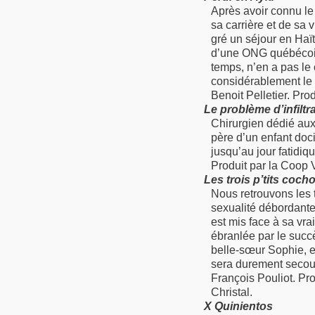
Après avoir connu le
sa carrière et de sa 
gré un séjour en Haït
d’une ONG québécoise
temps, n’en a pas le 
considérablement le 
Benoit Pelletier. Pro
Le problème d’infiltr
Chirurgien dédié aux
père d’un enfant docil
jusqu’au jour fatidiqu
Produit par la Coop 
Les trois p’tits coch
Nous retrouvons les t
sexualité débordante
est mis face à sa vra
ébranlée par le succ
belle-sœur Sophie, e
sera durement secoué
François Pouliot. Pro
Christal.
X Quinientos