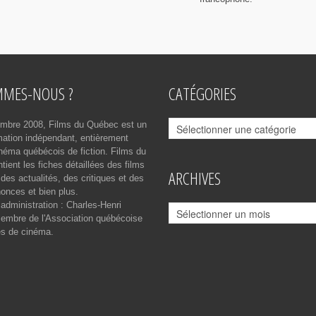
MMES-NOUS ?
CATÉGORIES
Catégories
mbre 2008, Films du Québec est un
rmation indépendant, entièrement
néma québécois de fiction. Films du
ient les fiches détaillées des films
ARCHIVES
des actualités, des critiques et des
onces et bien plus.
 administration : Charles-Henri
Archives
mbre de l'Association québécoise
es de cinéma.