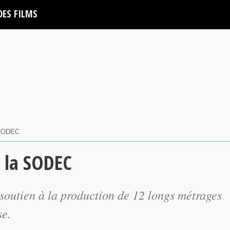
DES FILMS
SODEC
r la SODEC
utien à la production de 12 longs métrages
se.