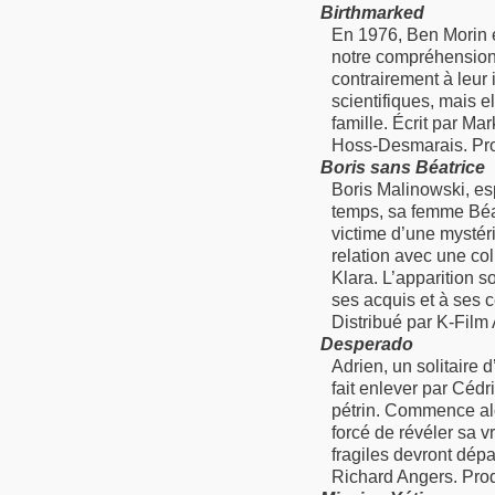
Birthmarked
En 1976, Ben Morin 
notre compréhension d
contrairement à leur 
scientifiques, mais e
famille. Écrit par 
Hoss-Desmarais. Prod
Boris sans Béatrice
Boris Malinowski, espr
temps, sa femme Béat
victime d’une mystéri
relation avec une co
Klara. L’apparition 
ses acquis et à ses c
Distribué par K-Film
Desperado
Adrien, un solitaire
fait enlever par Cédr
pétrin. Commence al
forcé de révéler sa vr
fragiles devront dépas
Richard Angers. Prod