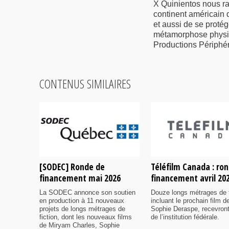
X Quinientos nous rac
continent américain q
et aussi de se proté
métamorphose physiqu
Productions Périphéri
CONTENUS SIMILAIRES
[SODEC] Ronde de
Téléfilm Canada : ro
financement mai 2026
financement avril 20
La SODEC annonce son soutien
Douze longs métrages de f
en production à 11 nouveaux
incluant le prochain film d
projets de longs métrages de
Sophie Deraspe, recevront
fiction, dont les nouveaux films
de l’institution fédérale.
de Miryam Charles, Sophie