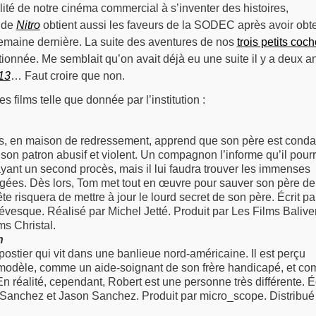
ilité de notre cinéma commercial à s’inventer des histoires,
e de
Nitro
obtient aussi les faveurs de la SODEC après avoir obt
semaine dernière. La suite des aventures de nos
trois petits coc
onnée. Me semblait qu’on avait déjà eu une suite il y a deux a
 13
… Faut croire que non.
s films telle que donnée par l’institution :
s, en maison de redressement, apprend que son père est cond
 son patron abusif et violent. Un compagnon l’informe qu’il pourr
yant un second procès, mais il lui faudra trouver les immenses
ées. Dès lors, Tom met tout en œuvre pour sauver son père de
e risquera de mettre à jour le lourd secret de son père. Écrit pa
évesque. Réalisé par Michel Jetté. Produit par Les Films Balive
ms Christal.
n
ostier qui vit dans une banlieue nord-américaine. Il est perçu
dèle, comme un aide-soignant de son frère handicapé, et c
 En réalité, cependant, Robert est une personne très différente. Éc
s Sanchez et Jason Sanchez. Produit par micro_scope. Distribué