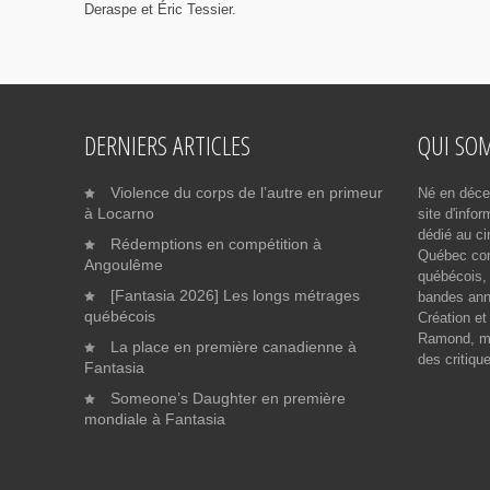
Deraspe et Éric Tessier.
DERNIERS ARTICLES
QUI SO
Violence du corps de l’autre en primeur
Né en déce
à Locarno
site d'info
dédié au ci
Rédemptions en compétition à
Québec cont
Angoulême
québécois, 
[Fantasia 2026] Les longs métrages
bandes ann
québécois
Création et
Ramond, me
La place en première canadienne à
des critiqu
Fantasia
Someone’s Daughter en première
mondiale à Fantasia