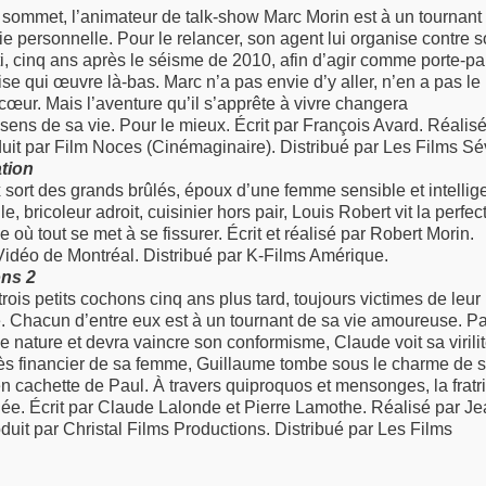
 sommet, l’animateur de talk-show Marc Morin est à un tournant
vie personnelle. Pour le relancer, son agent lui organise contre 
i, cinq ans après le séisme de 2010, afin d’agir comme porte-pa
 qui œuvre là-bas. Marc n’a pas envie d’y aller, n’en a pas le
cœur. Mais l’aventure qu’il s’apprête à vivre changera
sens de sa vie. Pour le mieux. Écrit par François Avard. Réalisé
duit par Film Noces (Cinémaginaire). Distribué par Les Films Sév
ation
 sort des grands brûlés, époux d’une femme sensible et intellig
e, bricoleur adroit, cuisinier hors pair, Louis Robert vit la perfec
e où tout se met à se fissurer. Écrit et réalisé par Robert Morin.
Vidéo de Montréal. Distribué par K-Films Amérique.
ons 2
rois petits cochons cinq ans plus tard, toujours victimes de leur
. Chacun d’entre eux est à un tournant de sa vie amoureuse. Pa
ie nature et devra vaincre son conformisme, Claude voit sa virili
ès financier de sa femme, Guillaume tombe sous le charme de 
n cachette de Paul. À travers quiproquos et mensonges, la fratr
e. Écrit par Claude Lalonde et Pierre Lamothe. Réalisé par Je
duit par Christal Films Productions. Distribué par Les Films