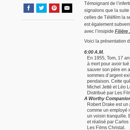
Témoignant de l’infert
signalons que la suit
celles de Téléfilm la 
est également subventi
avec l’insipide
Filière
Voici la présentation de
6:00 A.M.
En 1955, Tom, 17 an
à mort pour avoir tué
sauver son père en a
sommes d’argent exig
pendaison. Cette quêt
Michel Jetté et Léo L
Distribué par Les Fil
A Worthy Companio
Robert Drake est un p
comme un employé mo
un voisin tranquille.
et réalisé par Carlo
Les Films Christal.