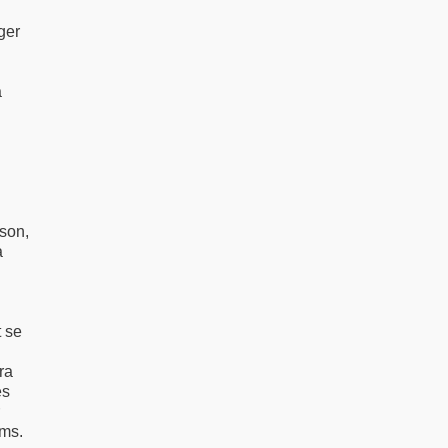
ger
a
son,
à
 se
ra
es
lms.