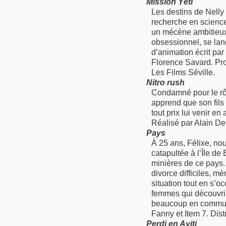
Mission Yéti
Les destins de Nelly
recherche en science
un mécène ambitieux,
obsessionnel, se lan
d’animation écrit pa
Florence Savard. Pro
Les Films Séville.
Nitro rush
Condamné pour le rôle
apprend que son fils 
tout prix lui venir en
Réalisé par Alain Des
Pays
À 25 ans, Félixe, no
catapultée à l’Île d
minières de ce pays.
divorce difficiles, mè
situation tout en s’o
femmes qui découvriro
beaucoup en commun. 
Fanny et Item 7. Dist
Perdi en Ayiti