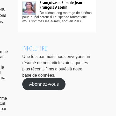
François.e – Film de Jean-
François Asselin
enu
Deuxième long métrage de cinéma
hons
pour le réalisateur du suspense fantastique
Nous sommes les autres
, sorti en 2017.
ns
INFOLETTRE
amné
Une fois par mois, nous envoyons un
ait
résumé de nos articles ainsi que les
 la
plus récents films ajoutés à notre
r
base de données.
rna.
Abonnez-vous
omme
rit
 par