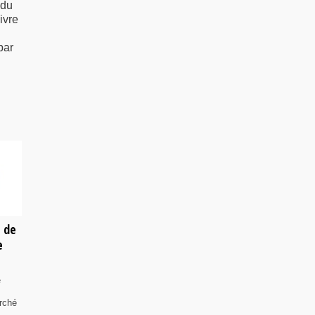
 du
ivre
par
e de
e
e
rché