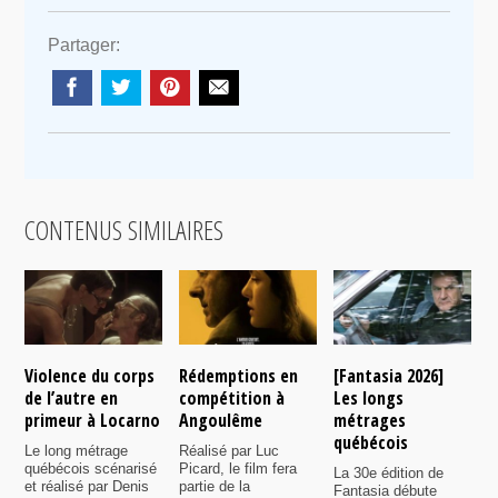
Partager:
CONTENUS SIMILAIRES
Violence du corps
Rédemptions en
[Fantasia 2026]
L
de l’autre en
compétition à
Les longs
p
primeur à Locarno
Angoulême
métrages
c
québécois
F
Le long métrage
Réalisé par Luc
québécois scénarisé
Picard, le film fera
La 30e édition de
A
et réalisé par Denis
partie de la
Fantasia débute
p