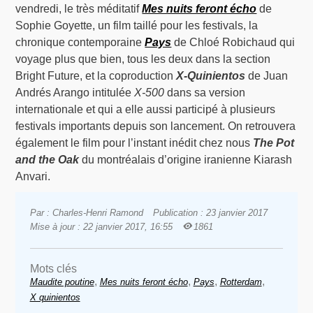
vendredi, le très méditatif
Mes nuits feront écho
de
Sophie Goyette, un film taillé pour les festivals, la
chronique contemporaine
Pays
de Chloé Robichaud qui
voyage plus que bien, tous les deux dans la section
Bright Future, et la coproduction
X-Quinientos
de Juan
Andrés Arango intitulée
X-500
dans sa version
internationale et qui a elle aussi participé à plusieurs
festivals importants depuis son lancement. On retrouvera
également le film pour l’instant inédit chez nous
The Pot
and the Oak
du montréalais d’origine iranienne Kiarash
Anvari.
Par : Charles-Henri Ramond
Publication : 23 janvier 2017
Mise à jour : 22 janvier 2017, 16:55
1861
Mots clés
,
,
,
,
Maudite poutine
Mes nuits feront écho
Pays
Rotterdam
X quinientos