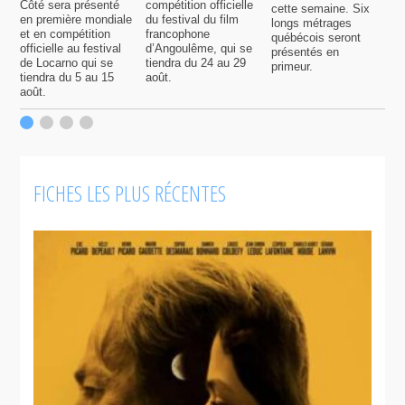
Côté sera présenté
compétition officielle
cette semaine. Six
p
en première mondiale
du festival du film
longs métrages
F
et en compétition
francophone
québécois seront
S
officielle au festival
d’Angoulême, qui se
présentés en
s
de Locarno qui se
tiendra du 24 au 29
primeur.
p
tiendra du 5 au 15
août.
q
août.
p
c
F
FICHES LES PLUS RÉCENTES