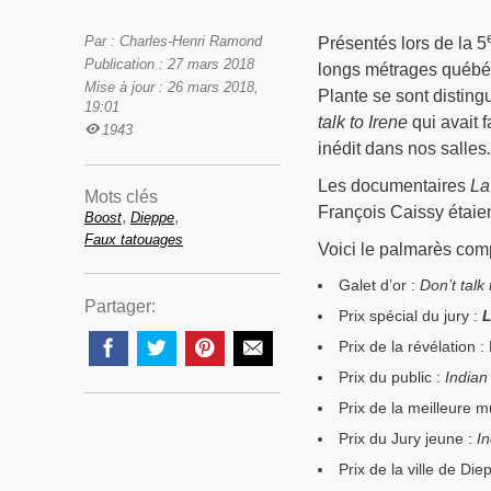
Par : Charles-Henri Ramond
Présentés lors de la 5
Publication : 27 mars 2018
longs métrages québ
Mise à jour : 26 mars 2018,
Plante se sont distin
19:01
talk to Irene
qui avait f
1943
inédit dans nos salles
.
Les documentaires
La
Mots clés
François Caissy étaie
,
,
Boost
Dieppe
Faux tatouages
Voici le palmarès comp
Galet d’or :
Don’t talk 
Partager:
Prix spécial du jury :
L
Prix de la révélation 
Prix du public :
Indian
Prix de la meilleure m
Prix du Jury jeune :
I
Prix de la ville de D