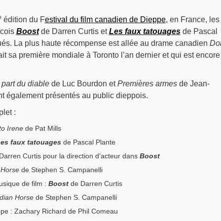
e
édition du F
estival du film canadien de Dieppe
, en France, les
écois
Boost
de Darren Curtis et
Les faux tatouages
de Pascal
gués. La plus haute récompense est allée au drame canadien
Don
ait sa première mondiale à Toronto l’an dernier et qui est encore
 part du diable
de Luc Bourdon et
Premières armes
de Jean-
nt également présentés au public dieppois.
let :
to Irene
de Pat Mills
es faux tatouages
de Pascal Plante
: Darren Curtis pour la direction d’acteur dans
Boost
 Horse
de Stephen S. Campanelli
usique de film :
Boost
de Darren Curtis
ndian Horse
de Stephen S. Campanelli
ieppe : Zachary Richard de Phil Comeau