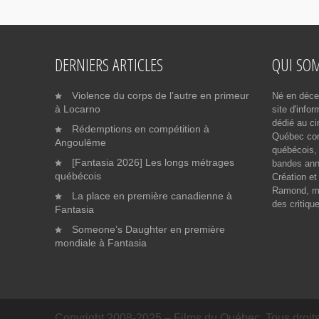
DERNIERS ARTICLES
QUI SO
Violence du corps de l’autre en primeur
Né en déce
à Locarno
site d'info
dédié au ci
Rédemptions en compétition à
Québec cont
Angoulême
québécois, 
[Fantasia 2026] Les longs métrages
bandes ann
québécois
Création et
Ramond, me
La place en première canadienne à
des critiqu
Fantasia
Someone’s Daughter en première
mondiale à Fantasia
Copyright 2008-2025 – Films du Québec. Tous droits 