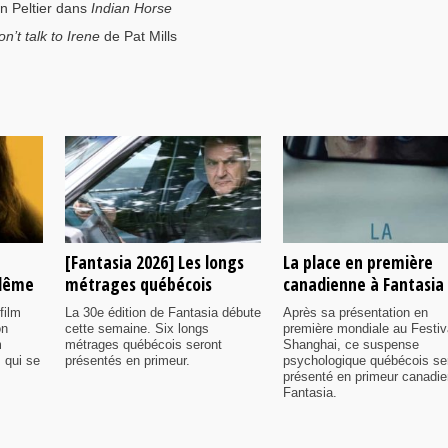
n Peltier dans
Indian Horse
n’t talk to Irene
de Pat Mills
[Fantasia 2026] Les longs
La place en première
ulême
métrages québécois
canadienne à Fantasia
film
La 30e édition de Fantasia débute
Après sa présentation en
on
cette semaine. Six longs
première mondiale au Festiv
m
métrages québécois seront
Shanghai, ce suspense
 qui se
présentés en primeur.
psychologique québécois se
présenté en primeur canadi
Fantasia.