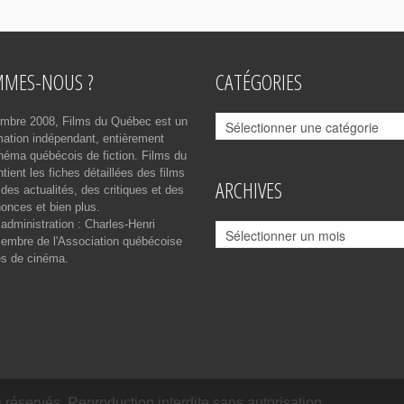
MMES-NOUS ?
CATÉGORIES
Catégories
mbre 2008, Films du Québec est un
rmation indépendant, entièrement
néma québécois de fiction. Films du
ient les fiches détaillées des films
ARCHIVES
des actualités, des critiques et des
onces et bien plus.
 administration : Charles-Henri
Archives
mbre de l'Association québécoise
es de cinéma.
réservés. Reproduction interdite sans autorisation.