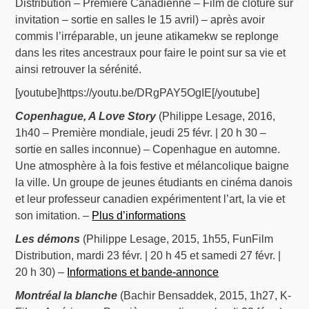
Distribution – Première Canadienne – Film de clôture sur
invitation – sortie en salles le 15 avril) – après avoir
commis l’irréparable, un jeune atikamekw se replonge
dans les rites ancestraux pour faire le point sur sa vie et
ainsi retrouver la sérénité.
[youtube]https://youtu.be/DRgPAY5OgIE[/youtube]
Copenhague, A Love Story
(Philippe Lesage, 2016,
1h40 – Première mondiale, jeudi 25 févr. | 20 h 30 –
sortie en salles inconnue) – Copenhague en automne.
Une atmosphère à la fois festive et mélancolique baigne
la ville. Un groupe de jeunes étudiants en cinéma danois
et leur professeur canadien expérimentent l’art, la vie et
son imitation. –
Plus d’informations
Les démons
(Philippe Lesage, 2015, 1h55, FunFilm
Distribution, mardi 23 févr. | 20 h 45 et samedi 27 févr. |
20 h 30) –
Informations et bande-annonce
Montréal la blanche
(Bachir Bensaddek, 2015, 1h27, K-