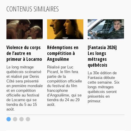
CONTENUS SIMILAIRES
Violence du corps
Rédemptions en
[Fantasia 2026]
L
de l’autre en
compétition à
Les longs
p
primeur à Locarno
Angoulême
métrages
c
québécois
F
Le long métrage
Réalisé par Luc
québécois scénarisé
Picard, le film fera
La 30e édition de
A
et réalisé par Denis
partie de la
Fantasia débute
p
Côté sera présenté
compétition officielle
cette semaine. Six
p
en première mondiale
du festival du film
longs métrages
F
et en compétition
francophone
québécois seront
S
officielle au festival
d’Angoulême, qui se
présentés en
s
de Locarno qui se
tiendra du 24 au 29
primeur.
p
tiendra du 5 au 15
août.
q
août.
p
c
F