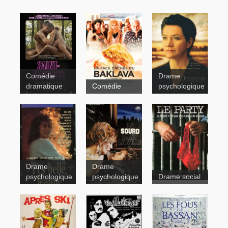
Comédie
Drame
La
dramatique
Comédie
psychologique
donation
Drame
Drame
psychologique
psychologique
Drame social
T'es belle,
Le
Jeanne
sourd dans
la ville