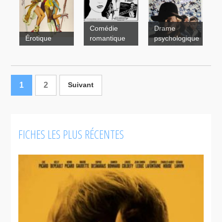
Comédie
Drame
Érotique
romantique
psychologique
1
Après ski
2
Suivant
FICHES LES PLUS RÉCENTES
Le
Party