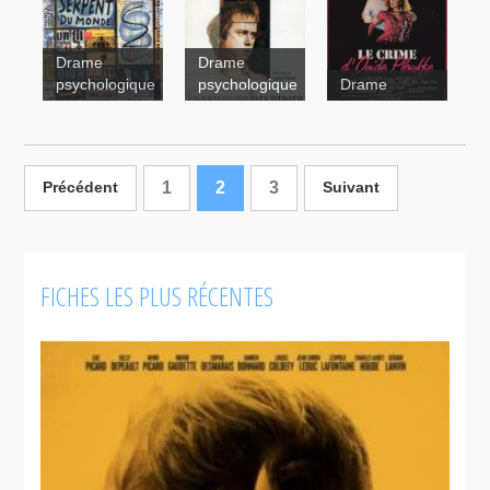
Drame
Drame
psychologique
psychologique
Drame
1
2
3
Précédent
Suivant
Crime
Le
La
d'Ovide
grand
fabrication
Plouffe
FICHES LES PLUS RÉCENTES
serpent du
d'un
monde
meurtrier
road-
movie
Les Plouffe