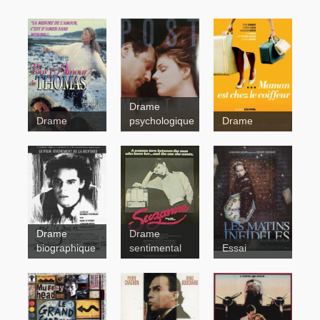
Drame
Drame
psychologique
Drame
Post
Maman est
Mortem
chez le
coiffeur
Pour
l'amour de
Thomas
Drame
Drame
Nelligan
biographique
sentimental
Essai
Suzanne
Les matins
infidèles