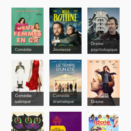
Drame
Comédie
Jeunesse
psychologique
Bach et
Bottine
Contes pour
Comédie
Comédie
tous
satirique
dramatique
Drame
Les
êtres chers