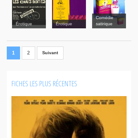
Comédie
Érotique
Érotique
satirique
Les Chats
bottés
Deux
femmes en
or
1
2
Suivant
FICHES LES PLUS RÉCENTES
Deux
femmes en
or