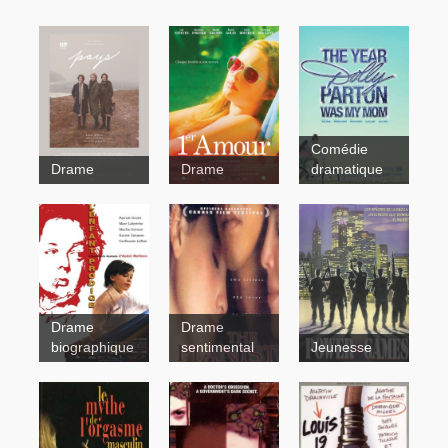
Pays
Comédie
1er amour
Drame
Drame
dramatique
Drame
Drame
L'enfant
biographique
sentimental
Jeunesse
prodige
The
Pianist