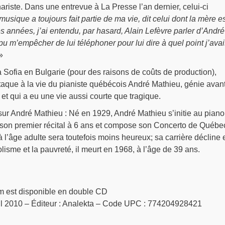
nariste. Dans une entrevue à La Presse l’an dernier, celui-ci
musique a toujours fait partie de ma vie, dit celui dont la mère es
es années, j’ai entendu, par hasard, Alain Lefèvre parler d’André
pu m’empêcher de lui téléphoner pour lui dire à quel point j’avai
»
Sofia en Bulgarie (pour des raisons de coûts de production),
taque à la vie du pianiste québécois André Mathieu, génie avan
 et qui a eu une vie aussi courte que tragique.
sur André Mathieu : Né en 1929, André Mathieu s’initie au piano
 son premier récital à 6 ans et compose son Concerto de Québe
l’âge adulte sera toutefois moins heureux; sa carrière décline e
lisme et la pauvreté, il meurt en 1968, à l’âge de 39 ans.
lm est disponible en double CD
vril 2010 – Éditeur : Analekta – Code UPC : 774204928421