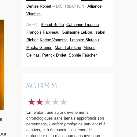
Denise Robert
–
DISTRIBUTION :
Alliance
Vivafilm
–
AVEC :
Benoît Brière
,
Catherine Trudeau
,
François Papineau
,
Guillaume LeBon
,
Isabel
Richer
,
Karine Vanasse
,
Lothaire Bluteau
,
Macha Grenon
,
Marc Labrèche
,
Mitsou
Gélinas
,
Patrick Drolet
,
Sophie Faucher
AVIS EXPRESS
En relatant une suite d'événements
chronologiques sans jamais approfondir son
e
personnage,
L'enfant prodige
ne parvient ni à
captiver, ni à émouvoir. L'absence de
our
profondeur et la réalisation sans invention