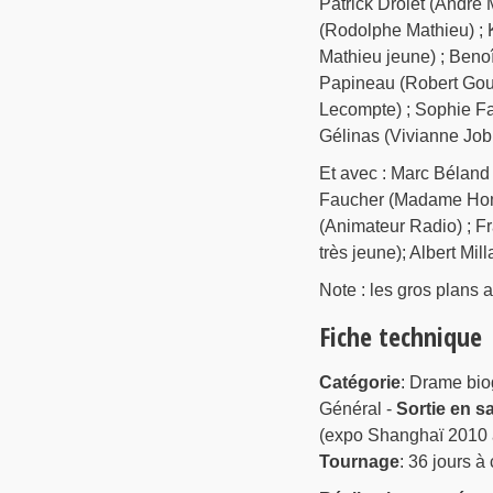
Patrick Drolet (André
(Rodolphe Mathieu) ; 
Mathieu jeune) ; Benoît
Papineau (Robert Goui
Lecompte) ; Sophie Fau
Gélinas (Vivianne Job
Et avec : Marc Béland 
Faucher (Madame Hombe
(Animateur Radio) ; Fr
très jeune); Albert Mil
Note : les gros plans
Fiche technique
Catégorie
: Drame bio
Général -
Sortie en sa
(expo Shanghaï 2010 
Tournage
: 36 jours à