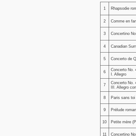
1
Rhapsodie ro
2
Comme en fam
3
Concertino No.
4
Canadian Su
5
Concerto de Q
Concerto No. 4
6
I. Allegro
Concerto No. 4
7
III. Allegro co
8
Paris sans toi
9
Prélude roman
10
Petite mère (P
11
Concertino No.