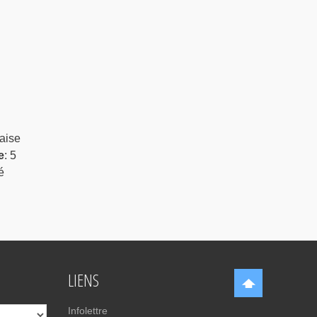
aise
e
: 5
é
LIENS
Infolettre