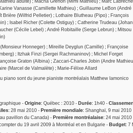
 Mathieu adulte) ; Macha Grenon (Mimi Mathieu) ; Marc Labrèche
Karine Vanasse (Camillette Mathieu) ; Guillaume LeBon (André
 Brière (Wilfrid Pelletier) ; Lothaire Blutheau (Pipo) ; François
n) ; Isabel Richer (Colette Ostiguy) ; Catherine Trudeau (Joha
cher (Cécile Lebel) ; André Robitaille (Serge Lebrun) ; Mitsou
in)
(Monsieur Honneger) ; Mireille Deyglun (Camille) ; Françoise
rg) ; Itzhak Finzi (Sergei Rachmaninov) ; Michel Forget
ançoise Graton (Albina) ; Zaccari-Charles Jobin (Andre Mathieu
laire (Marcel de Valmalète) ; Marie-Félixe Allard
 au piano sont du jeune pianiste montréalais Matthew Iamonico
graphique -
Origine
: Québec : 2010 -
Durée
: 1h40 -
Classemen
lles
: 28 mai 2010 -
Première mondiale
: Shanghaï, 9 mai 2010
au pavillon du Canada) -
Première montréalaise
: 24 mai 2010 
 compter du 19 avril 2009 à Montréal et en Bulgarie -
Budget
: 7