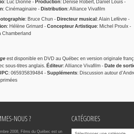
io
: Luc Dionne -
Production
: Denise Robert, Daniel Louis -
on
: Cinémaginaire -
Distribution
: Alliance Vivafilm
otographie
: Bruce Chun -
Directeur musical
: Alain Lefèvre -
ion
: Hélène Grimard -
Concepteur Artistique
: Michel Proulx -
a Chamberland
ige
est disponible en DVD au Québec en version originale franç
ec sous-titres anglais.
Éditeur
: Alliance Vivafilm -
Date de sorti
UPC
: 065935839484 -
Suppléments
: Discussion autour d’Andr
pprimées
MMES-NOUS ?
CATÉGORIES
Catégories
mbre 2008, Films du Québec est un