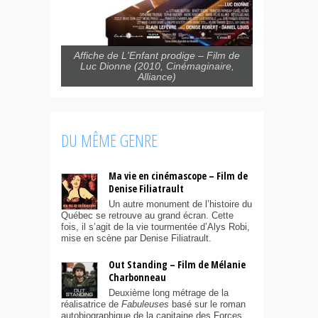
Affiche de L'Enfant prodige – Film de
Luc Dionne (2010, Cinémaginaire,
Alliance)
DU MÊME GENRE
Ma vie en cinémascope – Film de
Denise Filiatrault
Un autre monument de l’histoire du
Québec se retrouve au grand écran. Cette
fois, il s’agit de la vie tourmentée d’Alys Robi,
mise en scène par Denise Filiatrault.
Out Standing – Film de Mélanie
Charbonneau
Deuxième long métrage de la
réalisatrice de
Fabuleuses
basé sur le roman
autobiographique de la capitaine des Forces