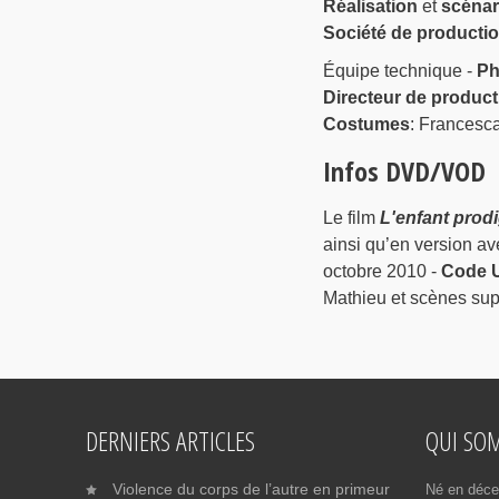
Réalisation
et
scénar
Société de producti
Équipe technique -
Ph
Directeur de product
Costumes
: Francesc
Infos DVD/VOD
Le film
L'enfant prod
ainsi qu’en version av
octobre 2010 -
Code 
Mathieu et scènes su
DERNIERS ARTICLES
QUI SO
Violence du corps de l’autre en primeur
Né en déce