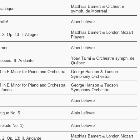
Matthias Bamert & Orchestre
mantique
symph. de Montreal
ille!
Alain Lefèvre
Matthias Bamert & London Mozart
 2, Op. 13: I. Allegro
Players
mmer
Alain Lefèvre
Yoav Talmi & Orchestre symph. de
uébec: II. Andante
Québec
 in E Minor for Piano and Orchestra:
George Hanson & Tucson
Symphony Orchestra
 in E Minor for Piano and Orchestra:
George Hanson & Tucson
n fuoco
Symphony Orchestra
Alain Lefèvre
tique No. 5
Alain Lefèvre
rélude No. 1)
Alain Lefèvre
Matthias Bamert & London Mozart
 2, Op. 13: II. Andante