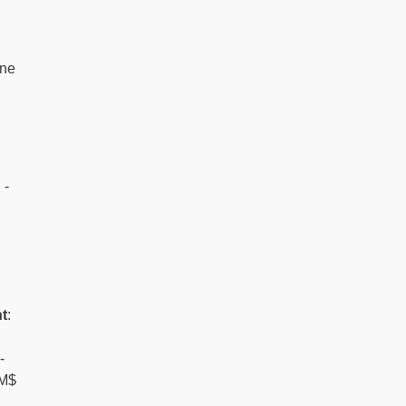
nne
 -
t
:
-
 M$