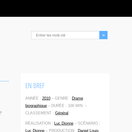
EN BREF
ANNÉE :
2010
–
GENRE :
Drame
biographique
–
DURÉE : 100 MIN. –
e
CLASSEMENT :
Général
RÉALISATION :
Luc Dionne
–
SCÉNARIO :
Luc Dionne
–
PRODUCTION :
Daniel Louis
,