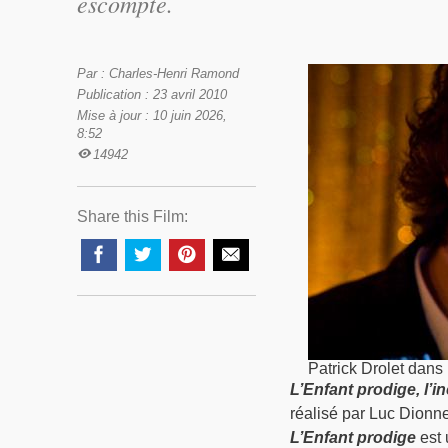
escompté.
Par : Charles-Henri Ramond
Publication : 23 avril 2010
Mise à jour : 10 juin 2026,
8:52
14942
Share this Film:
Patrick Drolet dans 
L’Enfant prodige, l’
réalisé par Luc Dionne
L’Enfant prodige
est 