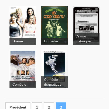
Drame
Drame
Comédie
historique
Les
corps
célestes
Comédie
Comédie
dramatique
1
2
3
Précédent