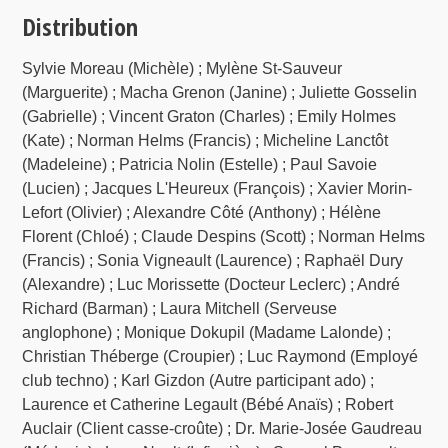
Distribution
Sylvie Moreau (Michèle) ; Mylène St-Sauveur
(Marguerite) ; Macha Grenon (Janine) ; Juliette Gosselin
(Gabrielle) ; Vincent Graton (Charles) ; Emily Holmes
(Kate) ; Norman Helms (Francis) ; Micheline Lanctôt
(Madeleine) ; Patricia Nolin (Estelle) ; Paul Savoie
(Lucien) ; Jacques L'Heureux (François) ; Xavier Morin-
Lefort (Olivier) ; Alexandre Côté (Anthony) ; Hélène
Florent (Chloé) ; Claude Despins (Scott) ; Norman Helms
(Francis) ; Sonia Vigneault (Laurence) ; Raphaël Dury
(Alexandre) ; Luc Morissette (Docteur Leclerc) ; André
Richard (Barman) ; Laura Mitchell (Serveuse
anglophone) ; Monique Dokupil (Madame Lalonde) ;
Christian Théberge (Croupier) ; Luc Raymond (Employé
club techno) ; Karl Gizdon (Autre participant ado) ;
Laurence et Catherine Legault (Bébé Anaïs) ; Robert
Auclair (Client casse-croûte) ; Dr. Marie-Josée Gaudreau