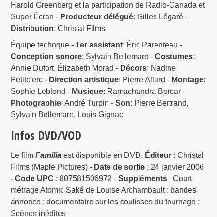
Harold Greenberg et la participation de Radio-Canada et
Super Écran -
Producteur délégué
: Gilles Légaré -
Distribution
: Christal Films
Équipe technque -
1er assistant
: Éric Parenteau -
Conception sonore
: Sylvain Bellemare -
Costumes
:
Annie Dufort, Élizabeth Morad -
Décors
: Nadine
Petitclerc -
Direction artistique
: Pierre Allard -
Montage
:
Sophie Leblond -
Musique
: Ramachandra Borcar -
Photographie
: André Turpin -
Son
: Pierre Bertrand,
Sylvain Bellemare, Louis Gignac
Infos DVD/VOD
Le film
Familia
est disponible en DVD.
Éditeur
: Christal
Films (Maple Pictures) -
Date de sortie
: 24 janvier 2006
-
Code UPC
: 807581506972 -
Suppléments
: Court
métrage Atomic Saké de Louise Archambault ; bandes
annonce ; documentaire sur les coulisses du tournage ;
Scènes inédites