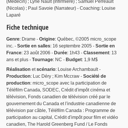
(Médecin) ; Lyne Nault (Infirmière) ; Samuel Perreault
(Nicolas) ; Paul Savoie (Narrateur) - Coaching: Louise
Laparé
Fiche technique
Genre
: Drame -
Origine
: Québec, ©2005 micro_scope
inc. -
Sortie en salles
: 16 septembre 2005 -
Sortie en
France
: 23 août 2006 -
Durée
: 1h43 -
Classement
: 13
ans et plus -
Tournage
: NC -
Budget
: 1,9 M$
Réalisation
et
scénario
: Louise Archambault -
Production
: Luc Déry ; Kim Mccraw -
Société de
production
: micro_scope avec la participation de
Téléfilm Canada, SODEC, Crédit d'impôt cinéma et
télévision, Fonds canadien de télévision créé par le
gouvernement du Canada et l'industrie canadienne de
télévision par câble, Téléfilm Canada : Programme de
participation au capital, Crédit d'impôt pour film et vidéo
canadien, The Harold Greenberg Fund / Le Fonds