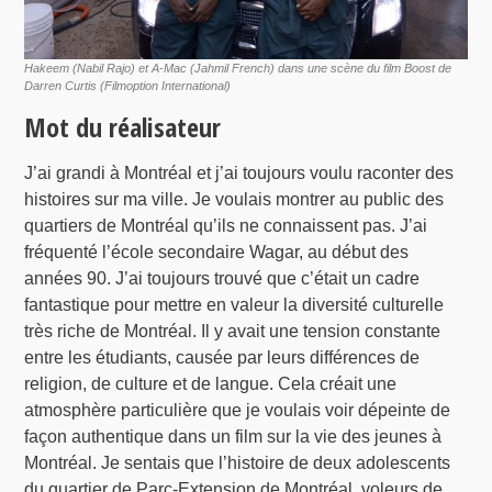
Hakeem (Nabil Rajo) et A-Mac (Jahmil French) dans une scène du film
Boost
de
Darren Curtis (Filmoption International)
Mot du réalisateur
J’ai grandi à Montréal et j’ai toujours voulu raconter des
histoires sur ma ville. Je voulais montrer au public des
quartiers de Montréal qu’ils ne connaissent pas. J’ai
fréquenté l’école secondaire Wagar, au début des
années 90. J’ai toujours trouvé que c’était un cadre
fantastique pour mettre en valeur la diversité culturelle
très riche de Montréal. Il y avait une tension constante
entre les étudiants, causée par leurs différences de
religion, de culture et de langue. Cela créait une
atmosphère particulière que je voulais voir dépeinte de
façon authentique dans un film sur la vie des jeunes à
Montréal. Je sentais que l’histoire de deux adolescents
du quartier de Parc-Extension de Montréal, voleurs de