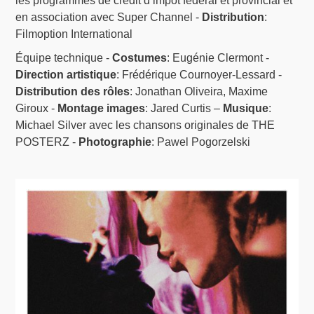
les programmes de crédit d’impôt fédéral et provincial et
en association avec Super Channel -
Distribution
:
Filmoption International
Équipe technique -
Costumes
: Eugénie Clermont -
Direction artistique
: Frédérique Cournoyer-Lessard -
Distribution des rôles
: Jonathan Oliveira, Maxime
Giroux -
Montage images
: Jared Curtis –
Musique
:
Michael Silver avec les chansons originales de THE
POSTERZ -
Photographie
: Pawel Pogorzelski