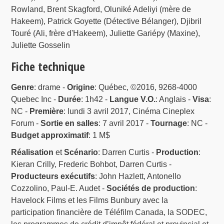
Rowland, Brent Skagford, Oluniké Adeliyi (mère de
Hakeem), Patrick Goyette (Détective Bélanger), Djibril
Touré (Ali, frère d'Hakeem), Juliette Gariépy (Maxine),
Juliette Gosselin
Fiche technique
Genre
: drame -
Origine
: Québec, ©2016, 9268-4000
Quebec Inc -
Durée
: 1h42 -
Langue V.O.
: Anglais -
Visa
:
NC -
Première
: lundi 3 avril 2017, Cinéma Cineplex
Forum -
Sortie en salles
: 7 avril 2017 -
Tournage
: NC -
Budget approximatif
: 1 M$
Réalisation
et
Scénario
: Darren Curtis -
Production
:
Kieran Crilly, Frederic Bohbot, Darren Curtis -
Producteurs exécutifs
: John Hazlett, Antonello
Cozzolino, Paul-E. Audet -
Sociétés de production
:
Havelock Films et les Films Bunbury avec la
participation financière de Téléfilm Canada, la SODEC,