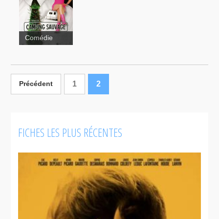
Continental,
de chez
un film sans
vous 2
fusil
Comédie
1
2
Précédent
Un gars une
fille
Camping
sauvage
FICHES LES PLUS RÉCENTES