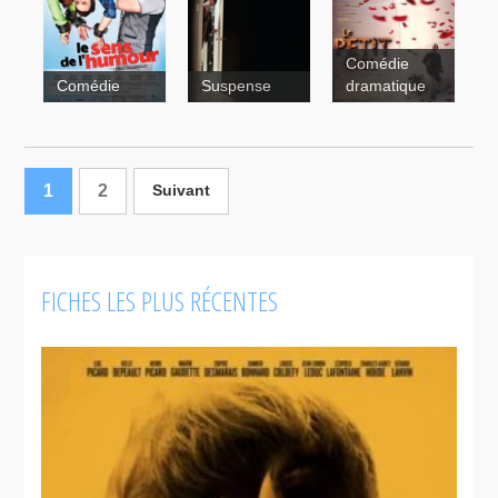
Comédie
Comédie
Suspense
dramatique
5150, rue
des Ormes
1
2
Suivant
Le
petit ciel
FICHES LES PLUS RÉCENTES