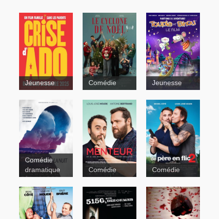
Jeunesse
Comédie
Jeunesse
Comédie
dramatique
Comédie
Comédie