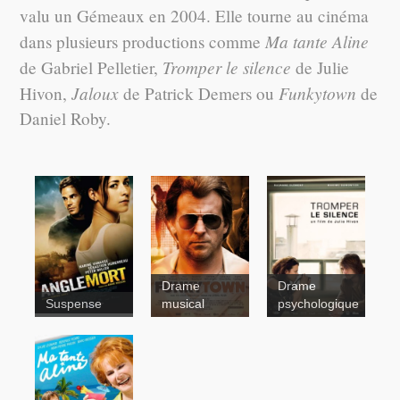
valu un Gémeaux en 2004. Elle tourne au cinéma
Ma tante Aline
dans plusieurs productions comme
Tromper le silence
de Gabriel Pelletier,
de Julie
Jaloux
Funkytown
Hivon,
de Patrick Demers ou
de
Daniel Roby.
Drame
Drame
Tromper le
Suspense
musical
psychologique
Funkytown
silence