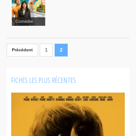
Angle mort
Comédie
Ma tante
Aline
1
2
Précédent
FICHES LES PLUS RÉCENTES