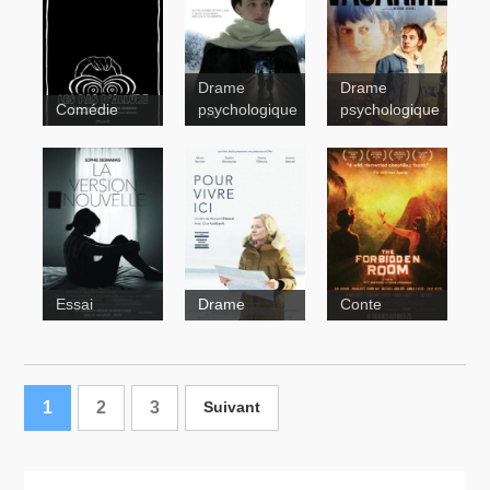
Pays
Drame
Drame
Comédie
psychologique
psychologique
Essai
Drame
Conte
1
2
3
Suivant
Pour vivre
La version
ici
nouvelle
The