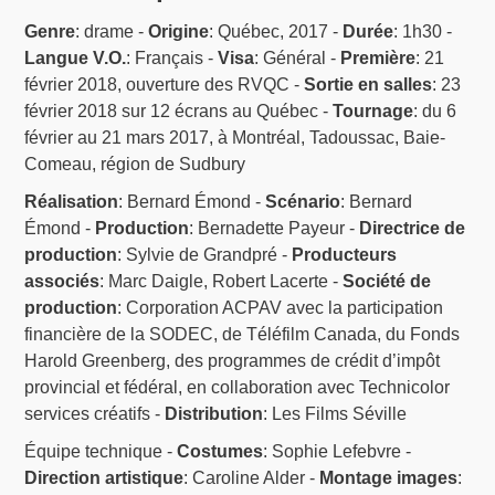
Genre
: drame -
Origine
: Québec, 2017 -
Durée
: 1h30 -
Langue V.O.
: Français -
Visa
: Général -
Première
: 21
février 2018, ouverture des RVQC -
Sortie en salles
: 23
février 2018 sur 12 écrans au Québec -
Tournage
: du 6
février au 21 mars 2017, à Montréal, Tadoussac, Baie-
Comeau, région de Sudbury
Réalisation
: Bernard Émond -
Scénario
: Bernard
Émond -
Production
: Bernadette Payeur -
Directrice de
production
: Sylvie de Grandpré -
Producteurs
associés
: Marc Daigle, Robert Lacerte -
Société de
production
: Corporation ACPAV avec la participation
financière de la SODEC, de Téléfilm Canada, du Fonds
Harold Greenberg, des programmes de crédit d’impôt
provincial et fédéral, en collaboration avec Technicolor
services créatifs -
Distribution
: Les Films Séville
Équipe technique -
Costumes
: Sophie Lefebvre -
Direction artistique
: Caroline Alder -
Montage images
: