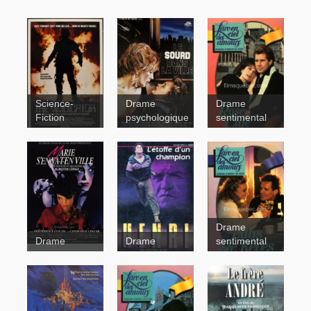
Science-
Drame
Drame
Fiction
psychologique
sentimental
Le
sourd dans
la ville
Rose Café
The
Drame
Vindicator
Drame
Drame
sentimental
Shades of
Love