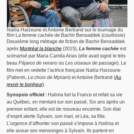
Nailia Harzoune et Antoine Bertrand sur le tournage du
film La femme cachée de Bachir Bensaddek (courtoisie)
Deuxième long métrage de fiction de Bachir Bensaddek
après
Montréal la blanche
(2015),
La femme cachée
est
scénarisé par Maria Camila Arias (elle avait signé le très
beau
Pájaros de verano
ou
Les oiseaux de passage
). Le
film met en vedette l’actrice française Nailia Harzoune
(
Patients
,
Le choix de Myriam
) et Antoine Bertrand (
Au
revoir le bonheur
).
Synopsis officiel
: Halima fuit la France et refait sa vie
au Québec, en mentant sur son passé. Six ans après un
premier enfant, elle est de nouveau enceinte. Son état
d’esprit alerte Sylvain, son mari, et Léa, sa fille.
L’urgence d’affronter son passé s’impose à Halima et
elle avoue ses mensonges à Sylvain. Ils partent en