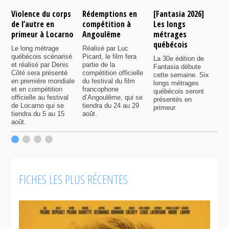
Violence du corps
Rédemptions en
[Fantasia 2026]
L
de l’autre en
compétition à
Les longs
p
primeur à Locarno
Angoulême
métrages
c
québécois
F
Le long métrage
Réalisé par Luc
québécois scénarisé
Picard, le film fera
La 30e édition de
A
et réalisé par Denis
partie de la
Fantasia débute
p
Côté sera présenté
compétition officielle
cette semaine. Six
p
en première mondiale
du festival du film
longs métrages
F
et en compétition
francophone
québécois seront
S
officielle au festival
d’Angoulême, qui se
présentés en
s
de Locarno qui se
tiendra du 24 au 29
primeur.
p
tiendra du 5 au 15
août.
q
août.
p
c
F
FICHES LES PLUS RÉCENTES