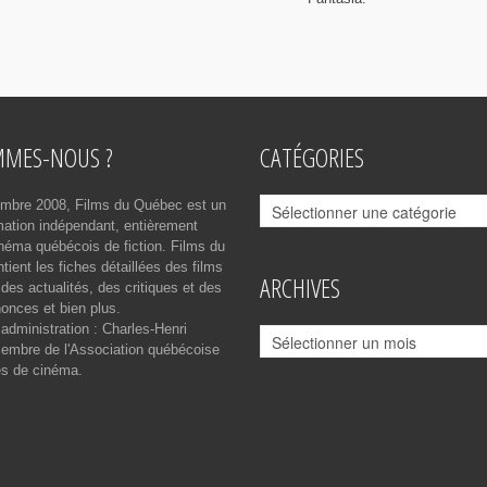
MMES-NOUS ?
CATÉGORIES
Catégories
mbre 2008, Films du Québec est un
rmation indépendant, entièrement
néma québécois de fiction. Films du
ient les fiches détaillées des films
ARCHIVES
des actualités, des critiques et des
onces et bien plus.
 administration : Charles-Henri
Archives
mbre de l'Association québécoise
es de cinéma.