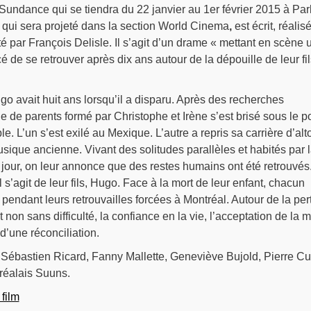
 Sundance qui se tiendra du 22 janvier au 1er février 2015 à Par
, qui sera projeté dans la section World Cinema
,
est écrit, réalisé
 par François Delisle. Il s’agit d’un drame « mettant en scène 
é de se retrouver après dix ans autour de la dépouille de leur fil
go avait huit ans lorsqu’il a disparu. Après des recherches
le de parents formé par Christophe et Irène s’est brisé sous le p
le. L’un s’est exilé au Mexique. L’autre a repris sa carrière d’alt
usique ancienne.
Vivant des solitudes parallèles et habités par 
 jour, on leur annonce que des restes humains ont été retrouvés
il s’agit de leur fils, Hugo. Face à la mort de leur enfant, chacun
endant leurs retrouvailles forcées à Montréal. Autour de la per
non sans difficulté, la confiance en la vie, l’acceptation de la m
d’une réconciliation.
 Sébastien Ricard, Fanny Mallette, Geneviève Bujold, Pierre Cu
réalais Suuns.
film