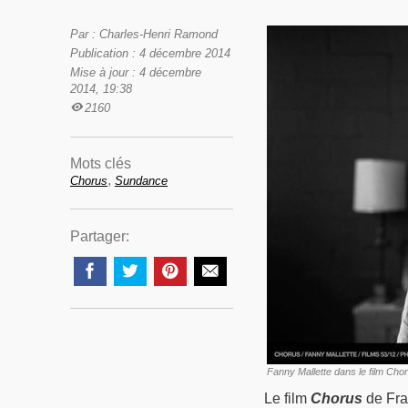
Par : Charles-Henri Ramond
Publication : 4 décembre 2014
Mise à jour : 4 décembre
2014, 19:38
2160
Mots clés
,
Chorus
Sundance
Partager:
Fanny Mallette dans le film Cho
Le film
Chorus
de Fran