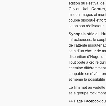
édition du Festival de
City en Utah.
Chorus
mis en images et monté
couple disloqué et forc
selon son réalisateur.
Synopsis officiel
: Hu
infructueuses, le coup
de l’attente insoutenab
sein d’un chœur de m
disparition d’Hugo, un
Tout porte à croire qu’
chemine différemment p
coupable se révéleront 
et même la possibilité 
Le film met en vedette
et le groupe rock mont
>>
Page Facebook du 