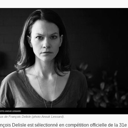
rus de François Delisle (photo Anouk Lessard).
çois Delisle est sélectionné en compétition officielle de la 31e