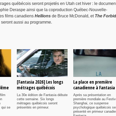
rages québécois seront projetés en Utah cet hiver : le documen
phie Deraspe ainsi que la coproduction Québec-Nouvelle-
Les films canadiens
Hellions
de Bruce McDonald, et
The Forbi
seront aussi au programme.
[Fantasia 2026] Les longs
La place en première
ulême
métrages québécois
canadienne à Fantasia
film
La 30e édition de Fantasia débute
Après sa présentation en
on
cette semaine. Six longs
première mondiale au Festiv
m
métrages québécois seront
Shanghai, ce suspense
 qui se
présentés en primeur.
psychologique québécois se
présenté en primeur canadi
Fantasia.