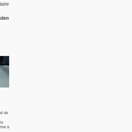
taire
dden
al de
ra
enne à