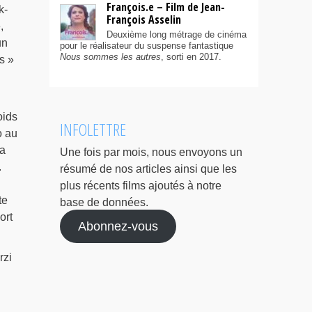
François.e – Film de Jean-
k-
François Asselin
,
Deuxième long métrage de cinéma
un
pour le réalisateur du suspense fantastique
Nous sommes les autres
, sorti en 2017.
s »
oids
INFOLETTRE
o au
la
Une fois par mois, nous envoyons un
.
résumé de nos articles ainsi que les
plus récents films ajoutés à notre
te
base de données.
ort
Abonnez-vous
rzi