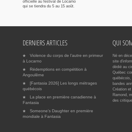
officielle au festival de Locarno
qui se tiendra du 5 au 15 août.
DERNIERS ARTICLES
QUI SO
Violence du corps de l’autre en primeur
Né en déce
à Locarno
site d'info
dédié au ci
Rédemptions en compétition à
Québec cont
Angoulême
québécois, 
[Fantasia 2026] Les longs métrages
bandes ann
québécois
Création et
Ramond, me
La place en première canadienne à
des critiqu
Fantasia
Someone’s Daughter en première
mondiale à Fantasia