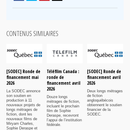
CONTENUS SIMILAIRES
[SODEC] Ronde de
Téléfilm Canada :
[SODEC] Ronde de
T
financement mai
ronde de
financement avril
r
2026
financement avril
2026
f
2026
n
La SODEC annonce
Deux longs métrages
son soutien en
de fiction
Douze longs
P
production à 11
angloquébécois
métrages de fiction,
6
nouveaux projets de
obtiennent le soutien
incluant le prochain
s
longs métrages de
financier de la
film de Sophie
7
fiction, dont les
SODEC.
Deraspe, recevront
p
nouveaux films de
l’appui de l’institution
f
Miryam Charles,
fédérale.
Sophie Deraspe et