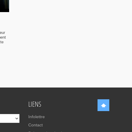
eur
nent
ste
LIENS
Infolettre
Contact