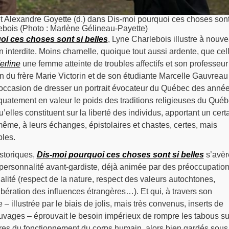
t Alexandre Goyette (d.) dans Dis-moi pourquoi ces choses sont
ebois (Photo : Marlène Gélineau-Payette)
oi ces choses sont si belles
, Lyne Charlebois illustre à nouv
n interdite. Moins charnelle, quoique tout aussi ardente, que cel
erline
une femme atteinte de troubles affectifs et son professeur
ion du frère Marie Victorin et de son étudiante Marcelle Gauvreau
e l’occasion de dresser un portrait évocateur du Québec des anné
uatement en valeur le poids des traditions religieuses du Qué
’elles constituent sur la liberté des individus, apportant un cert
me, à leurs échanges, épistolaires et chastes, certes, mais
bles.
storiques,
Dis-moi pourquoi ces choses sont si belles
s’avèr
e personnalité avant-gardiste, déjà animée par des préoccupatio
alité (respect de la nature, respect des valeurs autochtones,
libération des influences étrangères…). Et qui, à travers son
 – illustrée par le biais de jolis, mais très convenus, inserts de
auvages – éprouvait le besoin impérieux de rompre les tabous su
ères du fonctionnement du corps humain, alors bien gardés sous