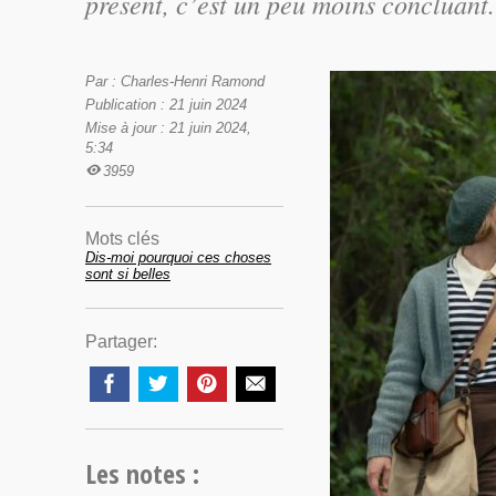
présent, c’est un peu moins concluant.
Par : Charles-Henri Ramond
Publication : 21 juin 2024
Mise à jour : 21 juin 2024,
5:34
3959
Mots clés
Dis-moi pourquoi ces choses
sont si belles
Partager:
Les notes :