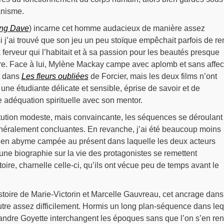
anisme.
ng Dave
) incarne cet homme audacieux de manière assez
j’ai trouvé que son jeu un peu stoïque empêchait parfois de re
 ferveur qui l’habitait et à sa passion pour les beautés presque
e. Face à lui, Mylène Mackay campe avec aplomb et sans affec
it dans
Les fleurs oubliées
de Forcier, mais les deux films n’ont
) une étudiante délicate et sensible, éprise de savoir et de
e adéquation spirituelle avec son mentor.
tution modeste, mais convaincante, les séquences se déroulant
néralement concluantes. En revanche, j’ai été beaucoup moins
 en abyme campée au présent dans laquelle les deux acteurs
ne biographie sur la vie des protagonistes se remettent
oire, charnelle celle-ci, qu’ils ont vécue peu de temps avant le
histoire de Marie-Victorin et Marcelle Gauvreau, cet ancrage dans
utre assez difficilement. Hormis un long plan-séquence dans le
andre Goyette interchangent les époques sans que l’on s’en re