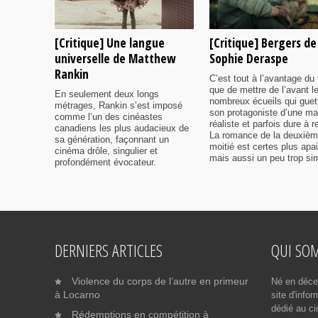
[Critique] Une langue
[Critique] Bergers de
universelle de Matthew
Sophie Deraspe
Rankin
C’est tout à l’avantage du 
que de mettre de l’avant l
En seulement deux longs
nombreux écueils qui guet
métrages, Rankin s’est imposé
son protagoniste d’une ma
comme l’un des cinéastes
réaliste et parfois dure à r
canadiens les plus audacieux de
La romance de la deuxiè
sa génération, façonnant un
moitié est certes plus apa
cinéma drôle, singulier et
mais aussi un peu trop sim
profondément évocateur.
DERNIERS ARTICLES
QUI SO
Violence du corps de l’autre en primeur
Né en déce
à Locarno
site d'info
dédié au ci
Rédemptions en compétition à