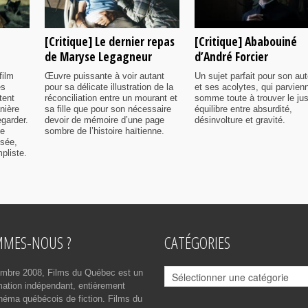
[Critique] Le dernier repas
[Critique] Ababouiné
de Maryse Legagneur
d’André Forcier
film
Œuvre puissante à voir autant
Un sujet parfait pour son aut
es
pour sa délicate illustration de la
et ses acolytes, qui parvien
tent
réconciliation entre un mourant et
somme toute à trouver le ju
nière
sa fille que pour son nécessaire
équilibre entre absurdité,
egarder.
devoir de mémoire d’une page
désinvolture et gravité.
me
sombre de l’histoire haïtienne.
isée,
pliste.
MMES-NOUS ?
CATÉGORIES
Catégories
mbre 2008, Films du Québec est un
rmation indépendant, entièrement
néma québécois de fiction. Films du