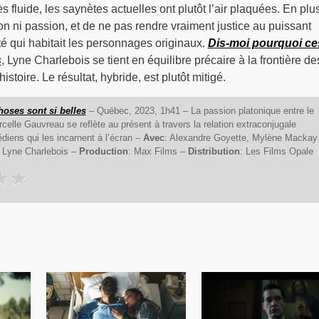
 fluide, les saynètes actuelles ont plutôt l’air plaquées. En plu
n ni passion, et de ne pas rendre vraiment justice au puissant
té qui habitait les personnages originaux.
Dis-moi pourquoi ce
s
, Lyne Charlebois se tient en équilibre précaire à la frontière de
stoire. Le résultat, hybride, est plutôt mitigé.
oses sont si belles
– Québec, 2023, 1h41 – La passion platonique entre le
rcelle Gauvreau se reflète au présent à travers la relation extraconjugale
iens qui les incarnent à l’écran –
Avec
: Alexandre Goyette, Mylène Mackay
: Lyne Charlebois –
Production
: Max Films –
Distribution
: Les Films Opale