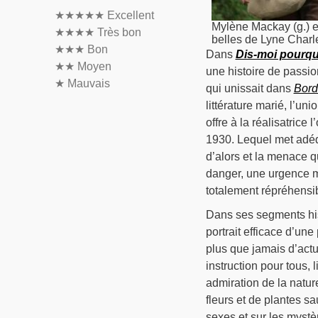
★★★★★
Excellent
Mylène Mackay (g.) e
★★★★
Très bon
belles de Lyne Charl
★★★
Bon
Dans
Dis-moi pourqu
★★
Moyen
une histoire de passio
★
Mauvais
qui unissait dans
Bord
littérature marié, l’un
offre à la réalisatric
1930. Lequel met adéq
d’alors et la menace qu
danger, une urgence mê
totalement répréhensi
Dans ses segments hi
portrait efficace d’un
plus que jamais d’actu
instruction pour tous, 
admiration de la nature
fleurs et de plantes s
sexes et sur les myst