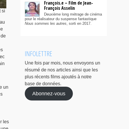
François.e – Film de Jean-
François Asselin
 si
Deuxième long métrage de cinéma
pour le réalisateur du suspense fantastique
eau
Nous sommes les autres
, sorti en 2017.
le
 de
es
INFOLETTRE
bec
Une fois par mois, nous envoyons un
ain
résumé de nos articles ainsi que les
plus récents films ajoutés à notre
base de données.
e un
Abonnez-vous
ns
r les
 une