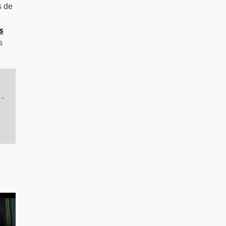
s de
s
s
 –