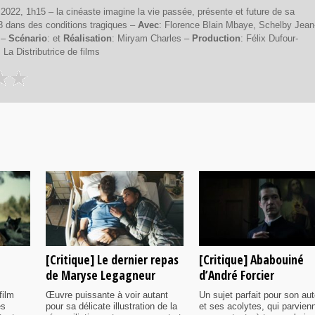
022, 1h15 – la cinéaste imagine la vie passée, présente et future de sa
8 dans des conditions tragiques –
Avec
: Florence Blain Mbaye, Schelby Jean
 –
Scénario
: et
Réalisation
: Miryam Charles –
Production
: Félix Dufour-
: La Distributrice de films
[Critique] Le dernier repas
[Critique] Ababouiné
de Maryse Legagneur
d’André Forcier
film
Œuvre puissante à voir autant
Un sujet parfait pour son aut
es
pour sa délicate illustration de la
et ses acolytes, qui parvien