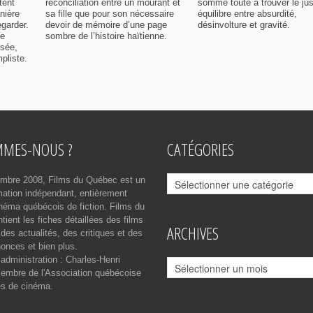
tent
réconciliation entre un mourant et
somme toute à trouver le ju
nière
sa fille que pour son nécessaire
équilibre entre absurdité,
egarder.
devoir de mémoire d’une page
désinvolture et gravité.
me
sombre de l’histoire haïtienne.
isée,
pliste.
MMES-NOUS ?
CATÉGORIES
Catégories
mbre 2008, Films du Québec est un
rmation indépendant, entièrement
néma québécois de fiction. Films du
ient les fiches détaillées des films
ARCHIVES
des actualités, des critiques et des
onces et bien plus.
 administration : Charles-Henri
Archives
mbre de l'Association québécoise
es de cinéma.