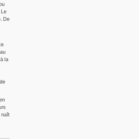
 ou
 Le
e. De
ce
 au
à la
ide
 en
urs
 naît