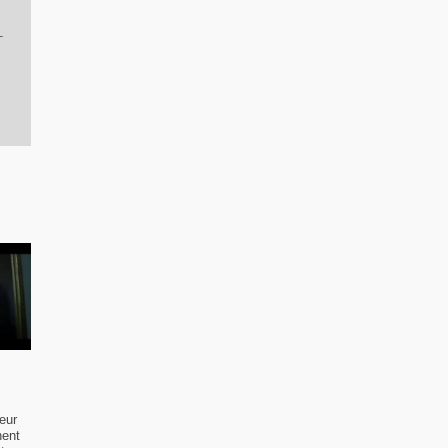
-
eur
nent