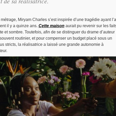
t de sa réalisatrice.
métrage, Miryam Charles s’est inspirée d’une tragédie ayant l’
nt il y a quinze ans.
Cette maison
aurait pu revenir sur les fait
iste et sombre. Toutefois, afin de se distinguer du drame d’auteur
p souvent routinier, et pour compenser un budget placé sous un
s stricts, la réalisatrice a laissé une grande autonomie à
eur.