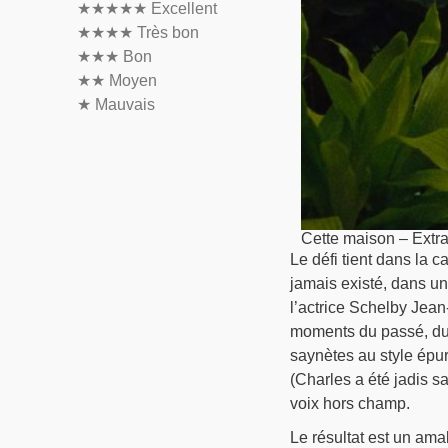
★★★★★
Excellent
★★★★
Très bon
★★★
Bon
★★
Moyen
★
Mauvais
Cette maison – Extrai
Le défi tient dans la c
jamais existé, dans un
l’actrice Schelby Jean
moments du passé, du 
saynètes au style épuré
(Charles a été jadis sa
voix hors champ.
Le résultat est un am