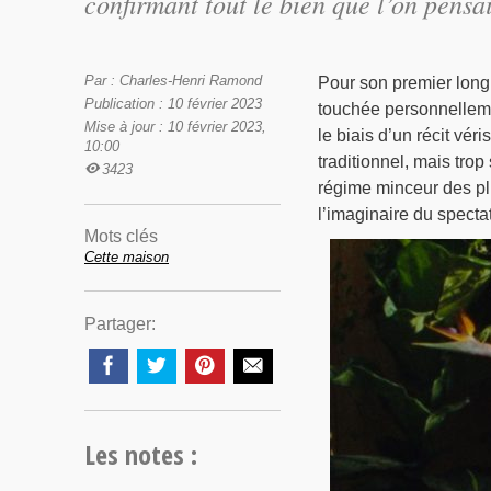
confirmant tout le bien que l’on pensai
Par : Charles-Henri Ramond
Pour son premier long 
Publication : 10 février 2023
touchée personnelleme
Mise à jour : 10 février 2023,
le biais d’un récit vér
10:00
traditionnel, mais tro
3423
régime minceur des plu
l’imaginaire du spectat
Mots clés
Cette maison
Partager:
Les notes :