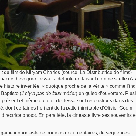
t du film de Miryam Charles (source: La Distributrice de films)
apacité d’évoquer Tessa, la défunte en faisant comme si elle n’av
e histoire inventée, « quoique proche de la vérité » comme l’in
-Baptiste (
Il n’y a pas de faux métier
) en guise d’ouverture. Plus
présent et même du futur de Tessa sont reconstruits dans des
, dont certaines héritent de la patte inimitable d’Olivier Godin
 directrice photo). En parallèle, la cinéaste livre ses souvenirs 
algame iconoclaste de portions documentaires, de séquences