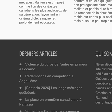
nombreux écueils qui guet
métrages, Rankin s’est imposé
son protagoniste d’une ma
comme l’un des cinéastes
réaliste et parfois dure à r
canadiens les plus audacieux de
La romance de la deuxiè
sa génération, façonnant un
moitié est certes plus apa
cinéma drôle, singulier et
mais aussi un peu trop sim
profondément évocateur.
DERNIERS ARTICLES
QUI SO
Violence du corps de l’autre en primeur
Né en déce
à Locarno
site d'info
dédié au ci
Rédemptions en compétition à
Québec cont
Angoulême
québécois, 
[Fantasia 2026] Les longs métrages
bandes ann
québécois
Création et
Ramond, me
La place en première canadienne à
des critiqu
Fantasia
Someone’s Daughter en première