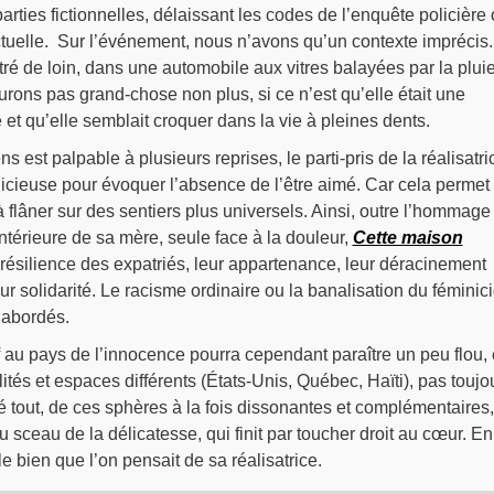
arties fictionnelles, délaissant les codes de l’enquête policière
actuelle. Sur l’événement, nous n’avons qu’un contexte imprécis.
ré de loin, dans une automobile aux vitres balayées par la plui
urons pas grand-chose non plus, si ce n’est qu’elle était une
et qu’elle semblait croquer dans la vie à pleines dents.
est palpable à plusieurs reprises, le parti-pris de la réalisatri
icieuse pour évoquer l’absence de l’être aimé. Car cela permet
 flâner sur des sentiers plus universels. Ainsi, outre l’hommage 
intérieure de sa mère, seule face à la douleur,
Cette maison
résilience des expatriés, leur appartenance, leur déracinement
 leur solidarité. Le racisme ordinaire ou la banalisation du féminic
 abordés.
 au pays de l’innocence pourra cependant paraître un peu flou,
ités et espaces différents (États-Unis, Québec, Haïti), pas toujo
ré tout, de ces sphères à la fois dissonantes et complémentaires,
ceau de la délicatesse, qui finit par toucher droit au cœur. En
le bien que l’on pensait de sa réalisatrice.