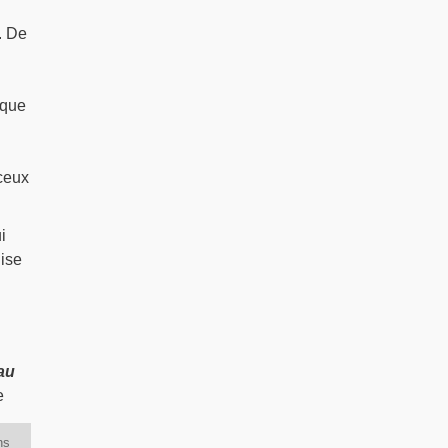
. De
 que
 ceux
i
lise
 au
e
ns