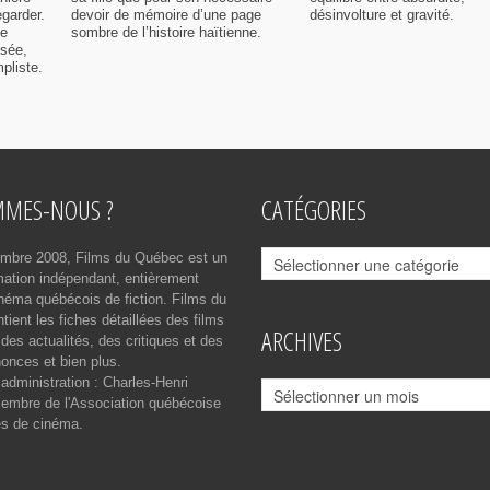
egarder.
devoir de mémoire d’une page
désinvolture et gravité.
me
sombre de l’histoire haïtienne.
isée,
pliste.
MMES-NOUS ?
CATÉGORIES
Catégories
mbre 2008, Films du Québec est un
rmation indépendant, entièrement
néma québécois de fiction. Films du
ient les fiches détaillées des films
ARCHIVES
des actualités, des critiques et des
onces et bien plus.
 administration : Charles-Henri
Archives
mbre de l'Association québécoise
es de cinéma.