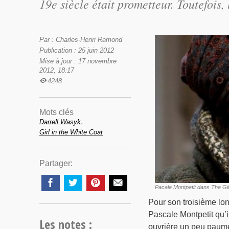
19e siècle était prometteur. Toutefois
Par : Charles-Henri Ramond
Publication : 25 juin 2012
Mise à jour : 17 novembre
2012, 18:17
4248
Mots clés
,
Darrell Wasyk
Girl in the White Coat
Partager:
Pacale Montpetit dans The Gi
Pour son troisième lon
Pascale Montpetit qu’i
Les notes :
ouvrière un peu paumé