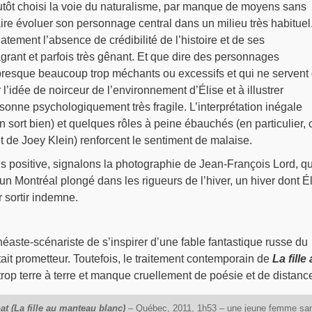
lutôt choisi la voie du naturalisme, par manque de moyens sans
faire évoluer son personnage central dans un milieu très habituel
atement l’absence de crédibilité de l’histoire et de ses
grant et parfois très gênant. Et que dire des personnages
presque beaucoup trop méchants ou excessifs et qui ne servent
 l’idée de noirceur de l’environnement d’Élise et à illustrer
rsonne psychologiquement très fragile. L’interprétation inégale
n sort bien) et quelques rôles à peine ébauchés (en particulier,
 de Joey Klein) renforcent le sentiment de malaise.
us positive, signalons la photographie de Jean-François Lord, qu
un Montréal plongé dans les rigueurs de l’hiver, un hiver dont É
 sortir indemne.
inéaste-scénariste de s’inspirer d’une fable fantastique russe du
tait prometteur. Toutefois, le traitement contemporain de
La fille
trop terre à terre et manque cruellement de poésie et de distanc
at (La fille au manteau blanc)
– Québec, 2011, 1h53 – une jeune femme sa