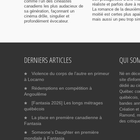
comme l’un des cinéastes
réaliste et parfois dure à r
canadiens les plus audacieux de
La romance de la deuxiè
sa génération, façonnant un
moitié est certes plus apa
cinéma drôle, singulier et
mais aussi un peu trop sim
profondément évocateur.
DERNIERS ARTICLES
QUI SO
Violence du corps de l’autre en primeur
Né en déce
à Locarno
site d'info
dédié au ci
Rédemptions en compétition à
Québec cont
Angoulême
québécois, 
[Fantasia 2026] Les longs métrages
bandes ann
québécois
Création et
Ramond, me
La place en première canadienne à
des critiqu
Fantasia
Someone’s Daughter en première
mondiale à Fantasia