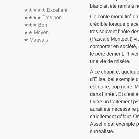
blanc ait été remis à n
★★★★★
Excellent
Ce conte moral tiré d’
★★★★
Très bon
crédible lorsque placé
★★★
Bon
très souvent l’hôte d
★★
Moyen
(Pascale Montpetit) vi
★
Mauvais
comporter en société, 
le père dément, l’hiver 
une vie de misère.
À ce chapitre, quelque
d’Élise, bel exemple d
est noire, trop noire. 
dans l’irréel. Et c’est 
Outre un traitement p
aurait été nécessaire p
cruellement défaut. On
Asselin par exemple p
surréaliste.