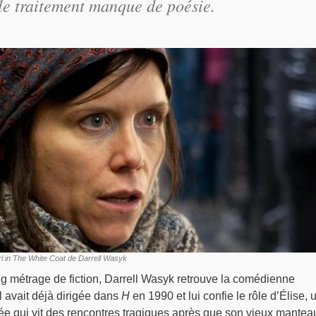
, le traitement manque de poésie.
rl in The White Coat de Darrell Wasyk
g métrage de fiction, Darrell Wasyk retrouve la comédienne
l avait déjà dirigée dans
H
en 1990 et lui confie le rôle d’Élise, 
e qui vit des rencontres tragiques après que son vieux mantea