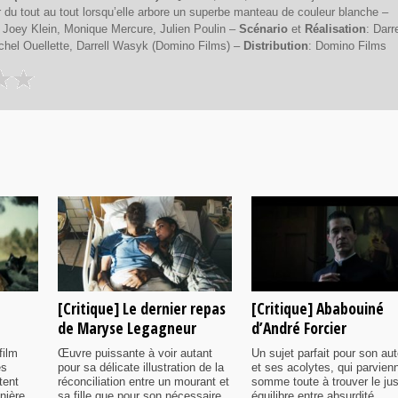
r du tout au tout lorsqu’elle arbore un superbe manteau de couleur blanche –
, Joey Klein, Monique Mercure, Julien Poulin –
Scénario
et
Réalisation
: Darre
chel Ouellette, Darrell Wasyk (Domino Films) –
Distribution
: Domino Films
[Critique] Le dernier repas
[Critique] Ababouiné
de Maryse Legagneur
d’André Forcier
film
Œuvre puissante à voir autant
Un sujet parfait pour son aut
es
pour sa délicate illustration de la
et ses acolytes, qui parvien
tent
réconciliation entre un mourant et
somme toute à trouver le ju
nière
sa fille que pour son nécessaire
équilibre entre absurdité,