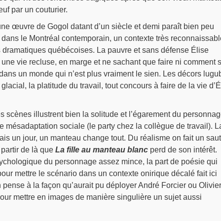
euf par un couturier.
une œuvre de Gogol datant d’un siècle et demi paraît bien peu
 dans le Montréal contemporain, un contexte très reconnaissabl
es dramatiques québécoises. La pauvre et sans défense Élise
t une vie recluse, en marge et ne sachant que faire ni comment 
dans un monde qui n’est plus vraiment le sien. Les décors lugu
glacial, la platitude du travail, tout concours à faire de la vie d’É
s scènes illustrent bien la solitude et l’égarement du personna
e mésadaptation sociale (le party chez la collègue de travail). L
Mais un jour, un manteau change tout. Du réalisme on fait un saut
à partir de là que
La fille au manteau blanc
perd de son intérêt.
sychologique du personnage assez mince, la part de poésie qui
our mettre le scénario dans un contexte onirique décalé fait ici
 pense à la façon qu’aurait pu déployer André Forcier ou Olivie
our mettre en images de manière singulière un sujet aussi