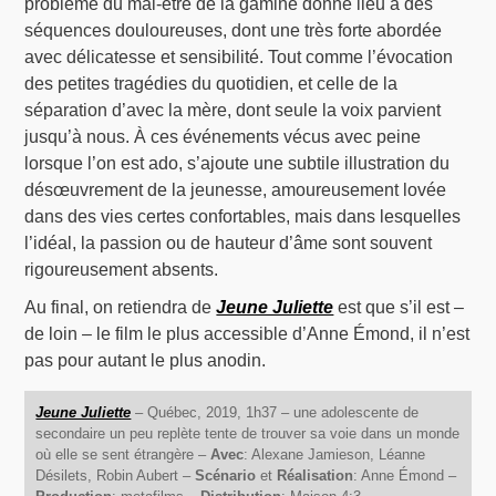
problème du mal-être de la gamine donne lieu à des
séquences douloureuses, dont une très forte abordée
avec délicatesse et sensibilité. Tout comme l’évocation
des petites tragédies du quotidien, et celle de la
séparation d’avec la mère, dont seule la voix parvient
jusqu’à nous. À ces événements vécus avec peine
lorsque l’on est ado, s’ajoute une subtile illustration du
désœuvrement de la jeunesse, amoureusement lovée
dans des vies certes confortables, mais dans lesquelles
l’idéal, la passion ou de hauteur d’âme sont souvent
rigoureusement absents.
Au final, on retiendra de
Jeune Juliette
est que s’il est –
de loin – le film le plus accessible d’Anne Émond, il n’est
pas pour autant le plus anodin.
Jeune Juliette
– Québec, 2019, 1h37 – une adolescente de
secondaire un peu replète tente de trouver sa voie dans un monde
où elle se sent étrangère –
Avec
: Alexane Jamieson, Léanne
Désilets, Robin Aubert –
Scénario
et
Réalisation
: Anne Émond –