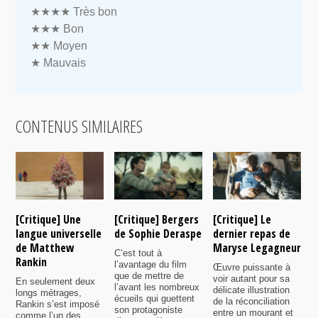
★★★★
Très bon
★★★
Bon
★★
Moyen
★
Mauvais
CONTENUS SIMILAIRES
[Critique] Une
[Critique] Bergers
[Critique] Le
[
langue universelle
de Sophie Deraspe
dernier repas de
A
de Matthew
Maryse Legagneur
F
C’est tout à
Rankin
l’avantage du film
Œuvre puissante à
U
que de mettre de
voir autant pour sa
s
En seulement deux
l’avant les nombreux
délicate illustration
a
longs métrages,
écueils qui guettent
de la réconciliation
p
Rankin s’est imposé
son protagoniste
entre un mourant et
t
comme l’un des