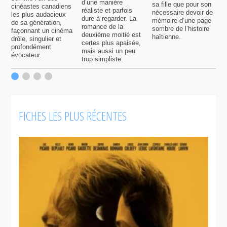
d’une manière
sa fille que pour son
j
cinéastes canadiens
réaliste et parfois
nécessaire devoir de
a
les plus audacieux
dure à regarder. La
mémoire d’une page
d
de sa génération,
romance de la
sombre de l’histoire
g
façonnant un cinéma
deuxième moitié est
haïtienne.
drôle, singulier et
certes plus apaisée,
profondément
mais aussi un peu
évocateur.
trop simpliste.
FICHES LES PLUS RÉCENTES