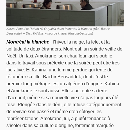
Karina Aktouf et Rabah Ait Ouyahia dans Montréal la blanche (réal. Bachir
Bensaddek – Dist. K-Films – source image: filmsquebec.com)
Montréal la blanche
: l’hiver, la neige, la fête, et la
solitude de deux étrangers. Montréal, un soir de veille de
Noël. Un taxi. Amokrane, son chauffeur, qui s’oublie
dans le travail sous prétexte que la soirée peut être très
lucrative. Et Kahina, une femme perdue qui tente de
récupérer sa fille. Bachir Bensaddek, dont c’est le
premier long métrage, est un algérien d’origine. Kahina
et Amokrane le sont aussi. Elle a accepté sa terre
d’accueil, même si sa nouvelle vie n’a pas toujours été
rose. Plongée dans le déni, elle refuse catégoriquement
de revivre son passé et même d’en côtoyer les
représentations. Amokrane, lui, a plutôt tendance à
s’isoler dans sa culture d’origine, fortement marquée