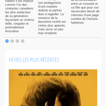
Rankin s’est imposé
son protagoniste
entre un mourant et
t
comme l’un des
d’une manière
sa fille que pour son
j
cinéastes canadiens
réaliste et parfois
nécessaire devoir de
a
les plus audacieux
dure à regarder. La
mémoire d’une page
d
de sa génération,
romance de la
sombre de l’histoire
g
façonnant un cinéma
deuxième moitié est
haïtienne.
drôle, singulier et
certes plus apaisée,
profondément
mais aussi un peu
évocateur.
trop simpliste.
FICHES LES PLUS RÉCENTES