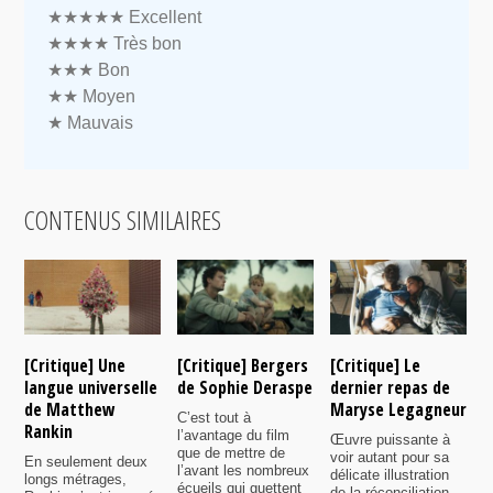
★★★★★
Excellent
★★★★
Très bon
★★★
Bon
★★
Moyen
★
Mauvais
CONTENUS SIMILAIRES
[Critique] Une
[Critique] Bergers
[Critique] Le
[
langue universelle
de Sophie Deraspe
dernier repas de
A
de Matthew
Maryse Legagneur
F
C’est tout à
Rankin
l’avantage du film
Œuvre puissante à
U
que de mettre de
voir autant pour sa
s
En seulement deux
l’avant les nombreux
délicate illustration
a
longs métrages,
écueils qui guettent
de la réconciliation
p