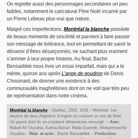
On regrette aussi des personnages secondaires un peu
faibles, notamment le caricatural Père Noël incarné par
un Pierre Lebeau plus vrai que nature.
Malgré ces imperfections,
Montréal la blanche
possède
de beaux moments de sincérité et parvient à faire passer
son message de tolérance, tout en permettant de saisir le
désarroi d’êtres désarçonnés, ne sachant plus vraiment
s’arrimer à leur propre histoire. Au final, Bachir
Bensaddek nous livre un essai imparfait, mais qui a le
mérite, quinze ans après
L’ange de goudron
de Denis
Chouinard, de donner une existence à des
communautés maghrébines dont on ne voit que très peu
de représentation dans notre cinéma.
Montréal la blanche
– Québec, 2015, 1h28 – Montréal. Les
destins de deux Algériens d’origine se croisent un soir de Noël.
Un passé dont ils se croyaient débarrassés ressurgit. –
Avec
:
Rabah Ait Ouyahia, Karina Aktouf, Reda Guerinik, Mohammed Ait
Ouyahia –
Réal. et scén.
: Bachir Bensaddek –
Production
: