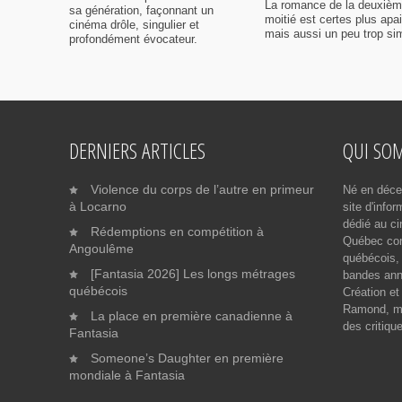
La romance de la deuxiè
sa génération, façonnant un
moitié est certes plus apa
cinéma drôle, singulier et
mais aussi un peu trop sim
profondément évocateur.
DERNIERS ARTICLES
QUI SO
Violence du corps de l’autre en primeur
Né en déce
à Locarno
site d'info
dédié au ci
Rédemptions en compétition à
Québec cont
Angoulême
québécois, 
[Fantasia 2026] Les longs métrages
bandes ann
québécois
Création et
Ramond, me
La place en première canadienne à
des critiqu
Fantasia
Someone’s Daughter en première
mondiale à Fantasia