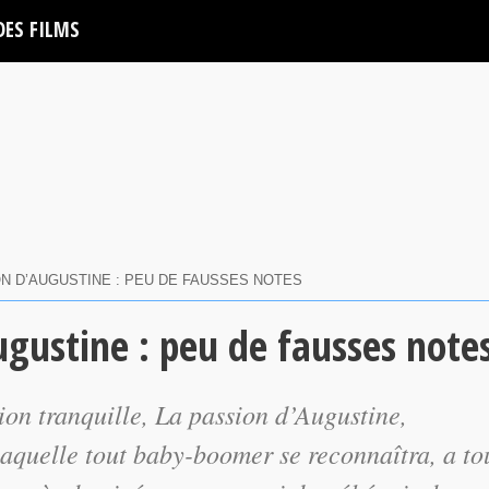
DES FILMS
ION D’AUGUSTINE : PEU DE FAUSSES NOTES
ugustine : peu de fausses note
ion tranquille,
La passion d’Augustine
,
laquelle tout baby-boomer se reconnaîtra, a to