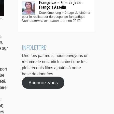
François.e – Film de Jean-
François Asselin
Deuxième long métrage de cinéma
pour le réalisateur du suspense fantastique
o :
Nous sommes les autres
, sorti en 2017.
e
n,
INFOLETTRE
 sur
Une fois par mois, nous envoyons un
résumé de nos articles ainsi que les
plus récents films ajoutés à notre
port
base de données.
que
été,
Abonnez-vous
aire
e
l)
es