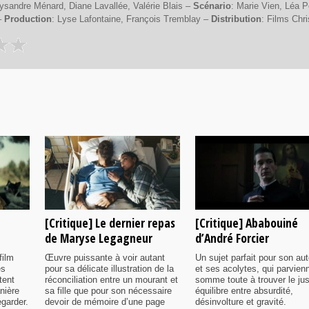
Lysandre Ménard, Diane Lavallée, Valérie Blais –
Scénario
: Marie Vien, Léa P
–
Production
: Lyse Lafontaine, François Tremblay –
Distribution
: Films Chri
[Critique] Le dernier repas
[Critique] Ababouiné
de Maryse Legagneur
d’André Forcier
film
Œuvre puissante à voir autant
Un sujet parfait pour son aut
es
pour sa délicate illustration de la
et ses acolytes, qui parvien
tent
réconciliation entre un mourant et
somme toute à trouver le ju
nière
sa fille que pour son nécessaire
équilibre entre absurdité,
egarder.
devoir de mémoire d’une page
désinvolture et gravité.