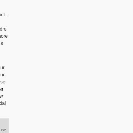
ant –
Mère
nore
ns
eur
que
 se
a
er
ial
euse