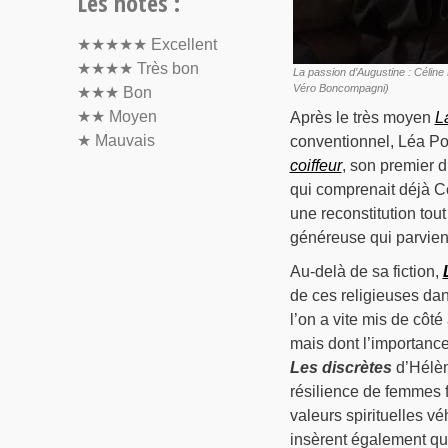
Les notes :
★★★★★
Excellent
★★★★
Très bon
La passion d’Augustine : Céline
Véro Boncompagni)
★★★
Bon
★★
Moyen
Après le très moyen
L
★
Mauvais
conventionnel, Léa Po
coiffeur
, son premier d
qui comprenait déjà Cé
une reconstitution tou
généreuse qui parvient
Au-delà de sa fiction,
de ces religieuses da
l’on a vite mis de côt
mais dont l’importance
Les discrètes
d’Hélène
résilience de femmes f
valeurs spirituelles v
insèrent également qu