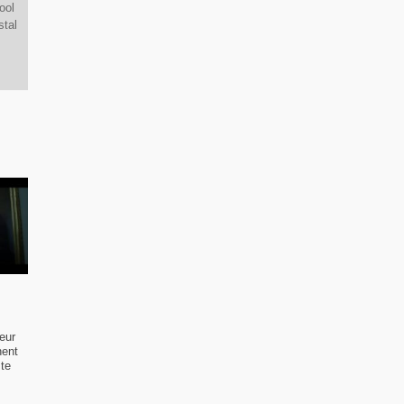
ool
stal
eur
nent
ste