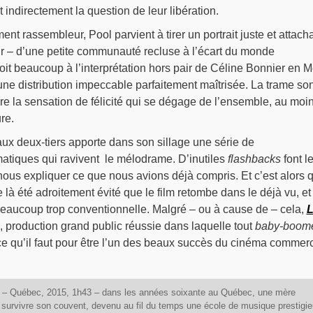
 indirectement la question de leur libération.
nt rassembleur, Pool parvient à tirer un portrait juste et attach
 – d’une petite communauté recluse à l’écart du monde
oit beaucoup à l’interprétation hors pair de Céline Bonnier en 
une distribution impeccable parfaitement maîtrisée. La trame so
e la sensation de félicité qui se dégage de l’ensemble, au moi
re.
aux deux-tiers apporte dans son sillage une série de
tiques qui ravivent le mélodrame. D’inutiles
flashbacks
font l
 nous expliquer ce que nous avions déjà compris. Et c’est alors 
 là été adroitement évité que le film retombe dans le déjà vu, et
beaucoup trop conventionnelle. Malgré – ou à cause de – cela,
L
, production grand public réussie dans laquelle tout
baby-boom
 ce qu’il faut pour être l’un des beaux succès du cinéma commerc
– Québec, 2015, 1h43 – dans les années soixante au Québec, une mère
 survivre son couvent, devenu au fil du temps une école de musique prestigi