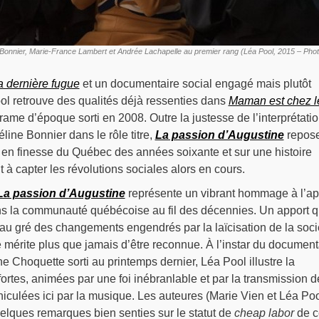
 Bonnier, Marie-France Lambert et Andrée Lachapelle au premier rang (Léa Pool, 2015 – Phot
a dernière fugue
et un documentaire social engagé mais plutôt
ol retrouve des qualités déjà ressenties dans
Maman est chez l
rame d’époque sorti en 2008. Outre la justesse de l’interprétatio
line Bonnier dans le rôle titre,
La passion d’Augustine
repose
t en finesse du Québec des années soixante et sur une histoire
 à capter les révolutions sociales alors en cours.
La passion d’Augustine
représente un vibrant hommage à l’ap
ns la communauté québécoise au fil des décennies. Un apport 
é au gré des changements engendrés par la laïcisation de la soci
 mérite plus que jamais d’être reconnue. À l’instar du document
 Choquette sorti au printemps dernier, Léa Pool illustre la
ortes, animées par une foi inébranlable et par la transmission d
éhiculées ici par la musique. Les auteures (Marie Vien et Léa Poo
elques remarques bien senties sur le statut de
cheap labor
de c