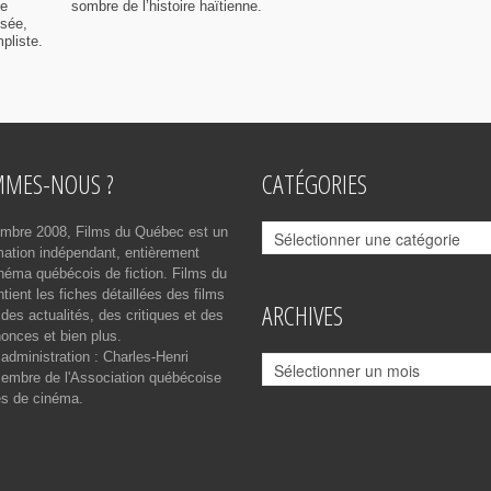
me
sombre de l’histoire haïtienne.
isée,
pliste.
MMES-NOUS ?
CATÉGORIES
Catégories
mbre 2008, Films du Québec est un
rmation indépendant, entièrement
néma québécois de fiction. Films du
ient les fiches détaillées des films
ARCHIVES
des actualités, des critiques et des
onces et bien plus.
 administration : Charles-Henri
Archives
mbre de l'Association québécoise
es de cinéma.