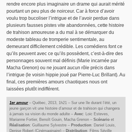
rendre encore plus imaginaire un drame qui aurait mérité
pourtant un peu plus de noirceur. Car à force d’avoir
voulu trop bucoliser l’intrigue et de l’avoir perdue dans
plusieurs fausses pistes vite abandonnées, cette histoire
de trahison amoureuse a du mal à se démarquer du
modeste tableau de tromperie sentimentale, au
demeurant difficilement crédible. Les comédiens font ce
qu’ils peuvent avec ce qu’ils possèdent, c’est-à-dire des
personnages souvent mal définis (Marie incarnée par
Macha Grenon) ou ne jouant aucun rôle précis dans
l’intrigue (le voisin hippie joué par Pierre-Luc Brillant). Au
final, ces premières amours chaotiques nous ont
laissées plutôt indifférent.
1er amour
– Québec, 2013, 1h21 – Sur une île durant l’été, un
jeune garçon vit une histoire d’amour et de trahison qui changera
à jamais sa vision du monde adulte –
Avec
: Loic Esteves,
Marianne Fortier, Benoît Gouin, Macha Grenon –
Scénario
et
Réalisation
: Guillaume Sylvestre –
Production
: Daniel Louis,
Denise Robert (Cinémaginaire) –
Distribution
: Films Séville