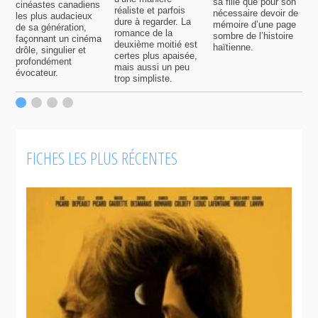
sa fille que pour son
j
cinéastes canadiens
réaliste et parfois
nécessaire devoir de
a
les plus audacieux
dure à regarder. La
mémoire d’une page
d
de sa génération,
romance de la
sombre de l’histoire
g
façonnant un cinéma
deuxième moitié est
haïtienne.
drôle, singulier et
certes plus apaisée,
profondément
mais aussi un peu
évocateur.
trop simpliste.
FICHES LES PLUS RÉCENTES