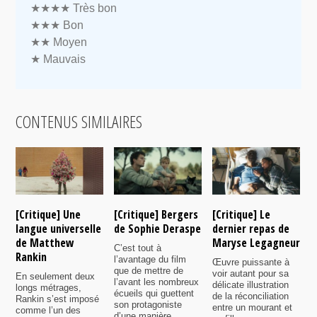
★★★★
Très bon
★★★
Bon
★★
Moyen
★
Mauvais
CONTENUS SIMILAIRES
[Critique] Une
[Critique] Bergers
[Critique] Le
[
langue universelle
de Sophie Deraspe
dernier repas de
A
de Matthew
Maryse Legagneur
F
C’est tout à
Rankin
l’avantage du film
Œuvre puissante à
U
que de mettre de
voir autant pour sa
s
En seulement deux
l’avant les nombreux
délicate illustration
a
longs métrages,
écueils qui guettent
de la réconciliation
p
Rankin s’est imposé
son protagoniste
entre un mourant et
t
comme l’un des
d’une manière