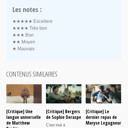
Les notes :
★★★★★
Excellent
★★★★
Très bon
★★★
Bon
★★
Moyen
★
Mauvais
CONTENUS SIMILAIRES
[Critique] Une
[Critique] Bergers
[Critique] Le
[
langue universelle
de Sophie Deraspe
dernier repas de
A
de Matthew
Maryse Legagneur
F
C’est tout à