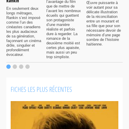
Rankin
l’avantage du film
Œuvre puissante à
U
que de mettre de
voir autant pour sa
s
En seulement deux
l’avant les nombreux
délicate illustration
a
longs métrages,
écueils qui guettent
de la réconciliation
p
Rankin s’est imposé
son protagoniste
entre un mourant et
t
comme l’un des
d’une manière
sa fille que pour son
j
cinéastes canadiens
réaliste et parfois
nécessaire devoir de
a
les plus audacieux
dure à regarder. La
mémoire d’une page
d
de sa génération,
romance de la
sombre de l’histoire
g
façonnant un cinéma
deuxième moitié est
haïtienne.
drôle, singulier et
certes plus apaisée,
profondément
mais aussi un peu
évocateur.
trop simpliste.
FICHES LES PLUS RÉCENTES