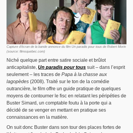
Capture d’écran de la bande annonce du film Un paradis pour tous de Robert Morin
(source: filmsquebec.com)
Niché quelque part entre satire sociale et brûlot
anticapitaliste,
Un paradis pour tous
suit – dans l’esprit
seulement – les traces de
Papa à la chasse aux
lagopèdes
(2008). Traité sur le ton de la comédie
outrancière, le film offre un guide pratique de quelques
moyens de contourner le fisc en relatant les péripéties de
Buster Simard, un comptable foutu à la porte qui a
décidé de se venger en mettant en pratique ses
connaissances en la matière.
On suit donc Buster dans son tour des places fortes de