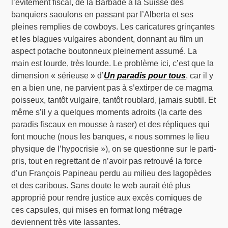
l’évitement fiscal, de la Barbade à la Suisse des
banquiers saoulons en passant par l’Alberta et ses
pleines remplies de cowboys. Les caricatures grinçantes
et les blagues vulgaires abondent, donnant au film un
aspect potache boutonneux pleinement assumé. La
main est lourde, très lourde. Le problème ici, c’est que la
dimension « sérieuse » d’
Un paradis pour tous
, car il y
en a bien une, ne parvient pas à s’extirper de ce magma
poisseux, tantôt vulgaire, tantôt roublard, jamais subtil. Et
même s’il y a quelques moments adroits (la carte des
paradis fiscaux en mousse à raser) et des répliques qui
font mouche (nous les banques, « nous sommes le lieu
physique de l’hypocrisie »), on se questionne sur le parti-
pris, tout en regrettant de n’avoir pas retrouvé la force
d’un François Papineau perdu au milieu des lagopèdes
et des caribous. Sans doute le web aurait été plus
approprié pour rendre justice aux excès comiques de
ces capsules, qui mises en format long métrage
deviennent très vite lassantes.