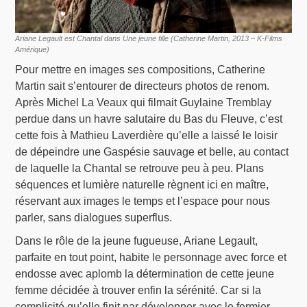
Ariane Legault est Chantal dans Une jeune fille (Catherine Martin, 2013 – K-Films
Amérique)
Pour mettre en images ses compositions, Catherine
Martin sait s’entourer de directeurs photos de renom.
Après Michel La Veaux qui filmait Guylaine Tremblay
perdue dans un havre salutaire du Bas du Fleuve, c’est
cette fois à Mathieu Laverdière qu’elle a laissé le loisir
de dépeindre une Gaspésie sauvage et belle, au contact
de laquelle la Chantal se retrouve peu à peu. Plans
séquences et lumière naturelle règnent ici en maître,
réservant aux images le temps et l’espace pour nous
parler, sans dialogues superflus.
Dans le rôle de la jeune fugueuse, Ariane Legault,
parfaite en tout point, habite le personnage avec force et
endosse avec aplomb la détermination de cette jeune
femme décidée à trouver enfin la sérénité. Car si la
complicité qu’elle finit par développer avec le fermier