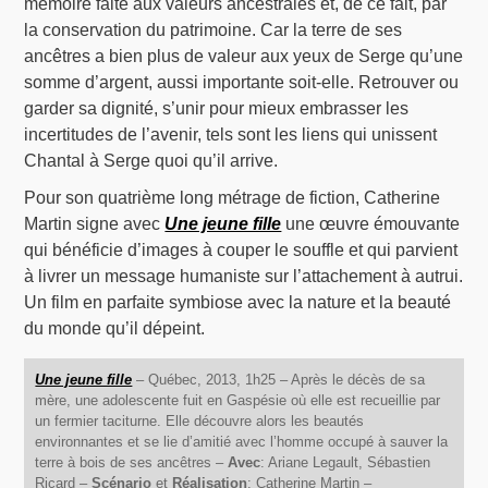
mémoire faite aux valeurs ancestrales et, de ce fait, par
la conservation du patrimoine. Car la terre de ses
ancêtres a bien plus de valeur aux yeux de Serge qu’une
somme d’argent, aussi importante soit-elle. Retrouver ou
garder sa dignité, s’unir pour mieux embrasser les
incertitudes de l’avenir, tels sont les liens qui unissent
Chantal à Serge quoi qu’il arrive.
Pour son quatrième long métrage de fiction, Catherine
Martin signe avec
Une jeune fille
une œuvre émouvante
qui bénéficie d’images à couper le souffle et qui parvient
à livrer un message humaniste sur l’attachement à autrui.
Un film en parfaite symbiose avec la nature et la beauté
du monde qu’il dépeint.
Une jeune fille
– Québec, 2013, 1h25 – Après le décès de sa
mère, une adolescente fuit en Gaspésie où elle est recueillie par
un fermier taciturne. Elle découvre alors les beautés
environnantes et se lie d’amitié avec l’homme occupé à sauver la
terre à bois de ses ancêtres –
Avec
: Ariane Legault, Sébastien
Ricard –
Scénario
et
Réalisation
: Catherine Martin –