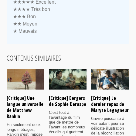
★★★★★
Excellent
★★★★
Très bon
★★★
Bon
★★
Moyen
★
Mauvais
CONTENUS SIMILAIRES
[Critique] Une
[Critique] Bergers
[Critique] Le
[
langue universelle
de Sophie Deraspe
dernier repas de
A
de Matthew
Maryse Legagneur
F
C’est tout à
Rankin
l’avantage du film
Œuvre puissante à
U
que de mettre de
voir autant pour sa
s
En seulement deux
l’avant les nombreux
délicate illustration
a
longs métrages,
écueils qui guettent
de la réconciliation
p
Rankin s’est imposé