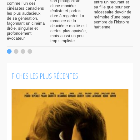
son protagoniste
entre un mourant et
t
comme l’un des
d’une manière
sa fille que pour son
j
cinéastes canadiens
réaliste et parfois
nécessaire devoir de
a
les plus audacieux
dure à regarder. La
mémoire d’une page
d
de sa génération,
romance de la
sombre de l’histoire
g
façonnant un cinéma
deuxième moitié est
haïtienne.
drôle, singulier et
certes plus apaisée,
profondément
mais aussi un peu
évocateur.
trop simpliste.
FICHES LES PLUS RÉCENTES