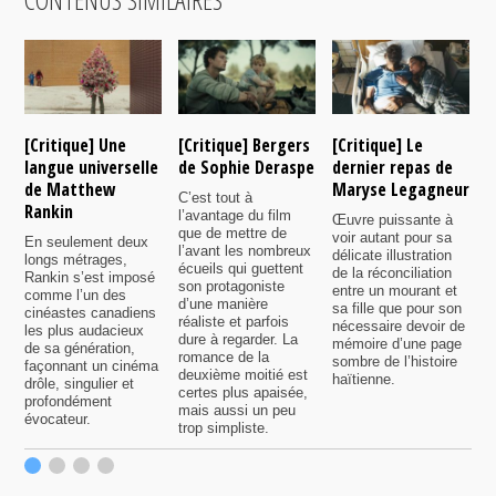
[Critique] Une
[Critique] Bergers
[Critique] Le
[
langue universelle
de Sophie Deraspe
dernier repas de
A
de Matthew
Maryse Legagneur
F
C’est tout à
Rankin
l’avantage du film
Œuvre puissante à
U
que de mettre de
voir autant pour sa
s
En seulement deux
l’avant les nombreux
délicate illustration
a
longs métrages,
écueils qui guettent
de la réconciliation
p
Rankin s’est imposé
son protagoniste
entre un mourant et
t
comme l’un des
d’une manière
sa fille que pour son
j
cinéastes canadiens
réaliste et parfois
nécessaire devoir de
a
les plus audacieux
dure à regarder. La
mémoire d’une page
d
de sa génération,
romance de la
sombre de l’histoire
g
façonnant un cinéma
deuxième moitié est
haïtienne.
drôle, singulier et
certes plus apaisée,
profondément
mais aussi un peu
évocateur.
trop simpliste.