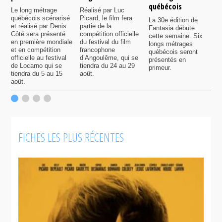
québécois
F
Le long métrage
Réalisé par Luc
québécois scénarisé
Picard, le film fera
La 30e édition de
A
et réalisé par Denis
partie de la
Fantasia débute
p
Côté sera présenté
compétition officielle
cette semaine. Six
p
en première mondiale
du festival du film
longs métrages
F
et en compétition
francophone
québécois seront
S
officielle au festival
d’Angoulême, qui se
présentés en
s
de Locarno qui se
tiendra du 24 au 29
primeur.
p
tiendra du 5 au 15
août.
q
août.
p
c
F
FICHES LES PLUS RÉCENTES