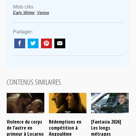
Mots clés
,
Early Winter
Venise
Partager:
CONTENUS SIMILAIRES
Violence du corps
Rédemptions en
[Fantasia 2026]
L
de l’autre en
compétition à
Les longs
p
primeur à Locarno
Angoulême
métrages
c