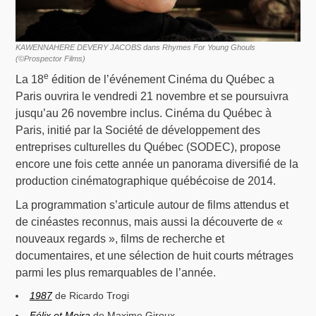
KAWENNAHERE DEVERY JACOBS dans Rhymes For Young Ghouls
(©Prospector Films)
e
La 18
édition de l’événement Cinéma du Québec a
Paris ouvrira le vendredi 21 novembre et se poursuivra
jusqu’au 26 novembre inclus. Cinéma du Québec à
Paris, initié par la Société de développement des
entreprises culturelles du Québec (SODEC), propose
encore une fois cette année un panorama diversifié de la
production cinématographique québécoise de 2014.
La programmation s’articule autour de films attendus et
de cinéastes reconnus, mais aussi la découverte de «
nouveaux regards », films de recherche et
documentaires, et une sélection de huit courts métrages
parmi les plus remarquables de l’année.
1987
de Ricardo Trogi
Félix et Meira
de Maxime Giroux