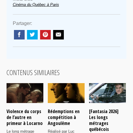
Cinéma du Québec à Paris
Partager:
CONTENUS SIMILAIRES
Violence du corps
Rédemptions en
[Fantasia 2026]
L
de l’autre en
compétition à
Les longs
p
primeur à Locarno
Angoulême
métrages
c
québécois
F
Le long métrage
Réalisé par Luc