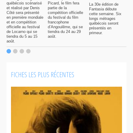
québécois scénarisé
Picard, le film fera
La 30e édition de
A
et réalisé par Denis
partie de la
Fantasia débute
p
Côté sera présenté
compétition officielle
cette semaine. Six
p
en première mondiale
du festival du film
longs métrages
F
et en compétition
francophone
québécois seront
S
officielle au festival
d’Angoulême, qui se
présentés en
s
de Locarno qui se
tiendra du 24 au 29
primeur.
p
tiendra du 5 au 15
août.
q
août.
p
c
F
FICHES LES PLUS RÉCENTES