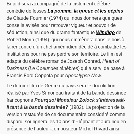
Bujold sera accompagné de la tristement célèbre
comédie de fesses
La pomme, la queue et les pépins
de Claude Fournier (1974) qui nous donnera quelques
conseils avisés pour retrouver vigueur et pouvoir de
séduction, ainsi que du drame fantastique
Windigo
de
Robert Morin (1994), qui nous emmènera dans le bois à
la rencontre d’un chef amérindien décidé à combattre les
institutions pour ne pas perdre son territoire. Le film est
adapté du célèbre roman de Joseph Conrad,
Heart of
Darkness
(
Le Coeur des ténèbres
) qui a servi de base à
Francis Ford Coppola pour
Apocalypse Now
.
Le dernier film de Genre du pays sera le docufiction
réalisé par Yves Simoneau traitant de la bande dessinée
francophone
Pourquoi Monsieur Zolock s’intéressait-
il tant à la bande dessinée?
(1982). La projection de la
version restaurée de ce documentaire considéré comme
disparu, soulignera les 10 ans d’Éléphant et aura lieu en
présence de l’auteur-compositeur Michel Rivard ainsi