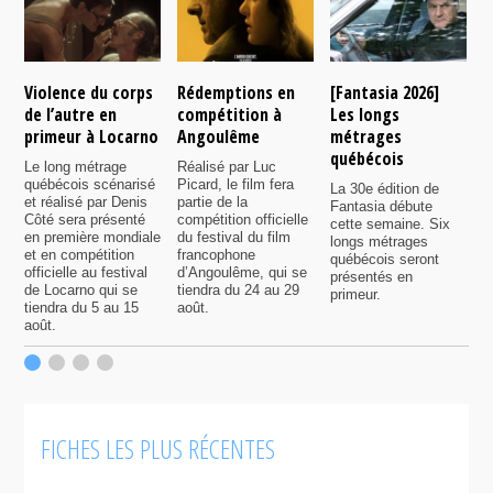
Violence du corps
Rédemptions en
[Fantasia 2026]
L
de l’autre en
compétition à
Les longs
p
primeur à Locarno
Angoulême
métrages
c
québécois
F
Le long métrage
Réalisé par Luc
québécois scénarisé
Picard, le film fera
La 30e édition de
A
et réalisé par Denis
partie de la
Fantasia débute
p
Côté sera présenté
compétition officielle
cette semaine. Six
p
en première mondiale
du festival du film
longs métrages
F
et en compétition
francophone
québécois seront
S
officielle au festival
d’Angoulême, qui se
présentés en
s
de Locarno qui se
tiendra du 24 au 29
primeur.
p
tiendra du 5 au 15
août.
q
août.
p
c
F
FICHES LES PLUS RÉCENTES