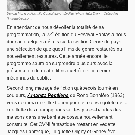
Donald Morin et Nathalie Coupal dans Windigo (photo Attila Dory – Collection
filmsquebec.com)
En attendant de nous dévoiler la totalité de sa
e
programmation, la 22
édition du Festival Fantasia nous
donnait quelques détails sur la section Genre du pays,
une sélection de quelques films de genre restaurés ou
nouvellement restaurés. Cette année encore, le
programme saura en surprendre plusieurs avec la
présentation de quatre films québécois totalement
méconnus du public.
Second long métrage de fiction québécois tourné en
couleurs,
Amanita Pestilens
de René Bonnière (1963)
vous donnera une illustration pour le moins rigolote de la
cueillette des champignons sur les plates-bandes des
maisons dans une banlieue cossue nouvellement
construite. Cet OVNI fantastique mettant en vedette
Jacques Labrecque, Huguette Oligny et Geneviève