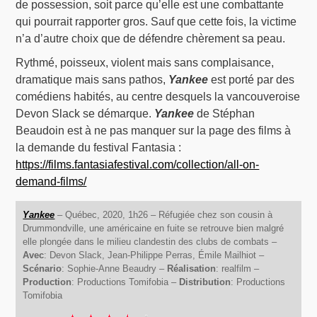
de possession, soit parce qu’elle est une combattante
qui pourrait rapporter gros. Sauf que cette fois, la victime
n’a d’autre choix que de défendre chèrement sa peau.
Rythmé, poisseux, violent mais sans complaisance,
dramatique mais sans pathos,
Yankee
est porté par des
comédiens habités, au centre desquels la vancouveroise
Devon Slack se démarque.
Yankee
de Stéphan
Beaudoin est à ne pas manquer sur la page des films à
la demande du festival Fantasia :
https://films.fantasiafestival.com/collection/all-on-
demand-films/
Yankee
– Québec, 2020, 1h26 – Réfugiée chez son cousin à
Drummondville, une américaine en fuite se retrouve bien malgré
elle plongée dans le milieu clandestin des clubs de combats –
Avec
: Devon Slack, Jean-Philippe Perras, Émile Mailhiot –
Scénario
: Sophie-Anne Beaudry –
Réalisation
: realfilm –
Production
: Productions Tomifobia –
Distribution
: Productions
Tomifobia