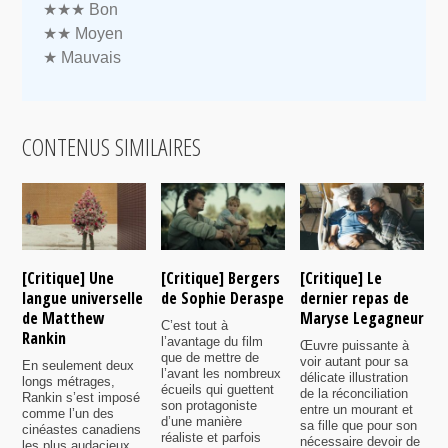
★★★
Bon
★★
Moyen
★
Mauvais
CONTENUS SIMILAIRES
[Critique] Une
[Critique] Bergers
[Critique] Le
[
langue universelle
de Sophie Deraspe
dernier repas de
A
de Matthew
Maryse Legagneur
F
C’est tout à
Rankin
l’avantage du film
Œuvre puissante à
U
que de mettre de
voir autant pour sa
s
En seulement deux
l’avant les nombreux
délicate illustration
a
longs métrages,
écueils qui guettent
de la réconciliation
p
Rankin s’est imposé
son protagoniste
entre un mourant et
t
comme l’un des
d’une manière
sa fille que pour son
j
cinéastes canadiens
réaliste et parfois
nécessaire devoir de
a
les plus audacieux