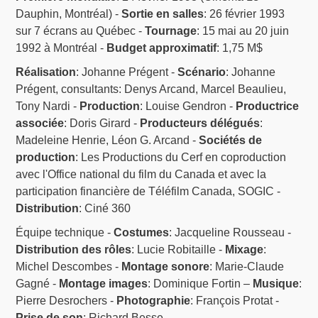
Dauphin, Montréal) -
Sortie en salles
: 26 février 1993
sur 7 écrans au Québec -
Tournage
: 15 mai au 20 juin
1992 à Montréal -
Budget approximatif
: 1,75 M$
Réalisation
: Johanne Prégent -
Scénario
: Johanne
Prégent, consultants: Denys Arcand, Marcel Beaulieu,
Tony Nardi -
Production
: Louise Gendron -
Productrice
associée
: Doris Girard -
Producteurs délégués
:
Madeleine Henrie, Léon G. Arcand -
Sociétés de
production
: Les Productions du Cerf en coproduction
avec l'Office national du film du Canada et avec la
participation financière de Téléfilm Canada, SOGIC -
Distribution
: Ciné 360
Équipe technique -
Costumes
: Jacqueline Rousseau -
Distribution des rôles
: Lucie Robitaille -
Mixage
:
Michel Descombes -
Montage sonore
: Marie-Claude
Gagné -
Montage images
: Dominique Fortin –
Musique
:
Pierre Desrochers -
Photographie
: François Protat -
Prise de son
: Richard Besse