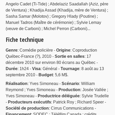
Angelo Cadet (Ti-Tide) ; Abdelaziz Saadallah (Aziz, père
de Ventura) ; Khadija Assad (Khadija, mère de Ventura) ;
Sasha Samar (Molotov) ; Gregory Hlady (Poutine) ;
Manuel Tadros (Maître de cérémonie) ; Sylvie Lemay
(veuve de Carboni) ; Michel Perron (Carboni)...
Fiche technique
Genre
: Comédie policière -
Origine
: Coproduction
Québec-France (?), 2010 -
Sortie en salles
: 17
décembre 2010 sur environ 80 écrans au Québec -
Durée
: 1h24 -
Visa
: Général -
Tournage
: 8 août au 13
septembre 2010 -
Budget
: 5,6 M$.
Réalisation
: Yves Simoneau -
Scénario
: William
Reymond ; Yves Simoneau -
Production
: Josée Vallée ;
Yves Simoneau -
Productrice déléguée
: Sylvie Trudelle
-
Producteurs exécutifs
: Patrick Roy ; Richard Speer -
Société de production
: Cirrus Communications -
Financement
: SODEC ; Téléfilm Canada ; crédits