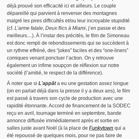
déjà prouvé son efficacité ici et ailleurs. Le couple
dépareillé qui parvient à renverser des montagnes
malgré les pires difficultés et/ou leur incroyable stupidité
(cf.
L’arme fatale
,
Deux flics à Miami
, j’en passe et des
meilleurs…). À l’instar des précités, le film de Simoneau
est donc rempli de rebondissements qui se succèdent à
un rythme effréné, des “jokes” faciles et des “one-liners”
comiques venant ponctuer l’action. On y retrouve
également un infime soupçon de réflexion sur notre
société (l’amitié, le respect de la différence).
À noter que si
L’appât
a eu une gestation assez longue
(on en parlait déjà dans la presse il y a deux ans), le film
est passé à travers son cycle de production avec une
rapidité étonnante. Accord de financement de la SODEC
reçu en avril, tournage terminé en septembre, bande
annonce diffusée immédiatement après et sortie en
salles juste avant Noël (à la place de
Funkytown
qui a
été repoussé de quelques mois, pour ne pas faire de