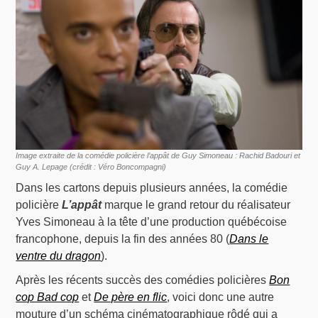
Image extraite de la comédie policière l’appât de Guy Simoneau : Rachid Badouri et
Guy A. Lepage (crédit : Véro Boncompagni)
Dans les cartons depuis plusieurs années, la comédie
policière
L’appât
marque le grand retour du réalisateur
Yves Simoneau à la tête d’une production québécoise
francophone, depuis la fin des années 80 (
Dans le
ventre du dragon
).
Après les récents succès des comédies policières
Bon
cop Bad cop
et
De père en flic
, voici donc une autre
mouture d’un schéma cinématographique rôdé qui a