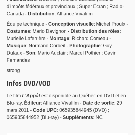
d'impôts fédéraux et provinciaux ; Super Écran ; Radio-
Canada -
Distribution
: Alliance Vivafilm
Équipe technique -
Conception visuelle
: Michel Proulx -
Costumes
: Mario Davignon -
Distribution des rôles
:
Murielle Laferrière -
Montage
: Richard Comeau -
Musique
: Normand Corbeil -
Photographie
: Guy
Dufaux -
Son
: Mario Auclair ; Marcel Pothier ; Gavin
Fernandes
strong
Infos DVD/VOD
Le film
L'Appât
est disponible au Québec en DVD et en
Blu-ray.
Éditeur
: Alliance Vivafilm -
Date de sortie
: 29
mars 2011 -
Code UPC
: 065935844945 (DVD) ;
065935844952 (Blu-ray) -
Suppléments
: NC