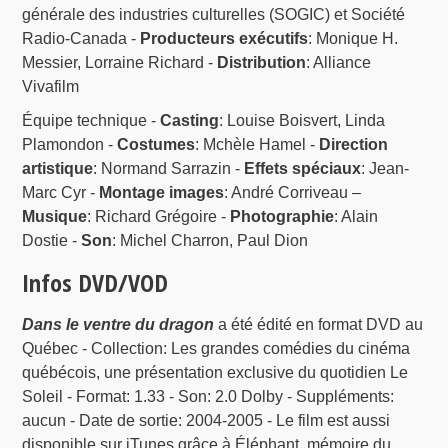
générale des industries culturelles (SOGIC) et Société
Radio-Canada -
Producteurs exécutifs
: Monique H.
Messier, Lorraine Richard -
Distribution
: Alliance
Vivafilm
Équipe technique -
Casting
: Louise Boisvert, Linda
Plamondon -
Costumes
: Mchèle Hamel -
Direction
artistique
: Normand Sarrazin -
Effets spéciaux
: Jean-
Marc Cyr -
Montage images
: André Corriveau –
Musique
: Richard Grégoire -
Photographie
: Alain
Dostie -
Son
: Michel Charron, Paul Dion
Infos DVD/VOD
Dans le ventre du dragon
a été édité en format DVD au
Québec - Collection: Les grandes comédies du cinéma
québécois, une présentation exclusive du quotidien Le
Soleil - Format: 1.33 - Son: 2.0 Dolby - Suppléments:
aucun - Date de sortie: 2004-2005 - Le film est aussi
disponible sur iTunes grâce à Éléphant, mémoire du