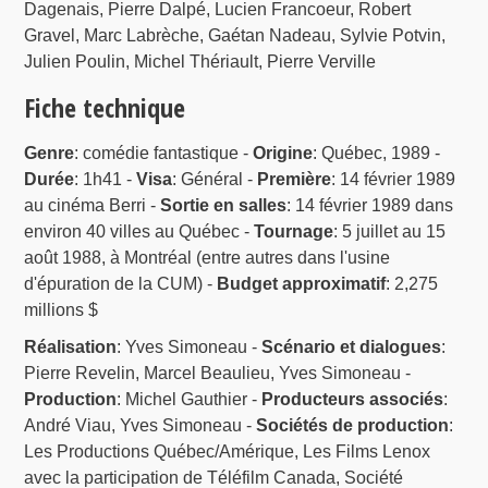
Dagenais, Pierre Dalpé, Lucien Francoeur, Robert
Gravel, Marc Labrèche, Gaétan Nadeau, Sylvie Potvin,
Julien Poulin, Michel Thériault, Pierre Verville
Fiche technique
Genre
: comédie fantastique -
Origine
: Québec, 1989 -
Durée
: 1h41 -
Visa
: Général -
Première
: 14 février 1989
au cinéma Berri -
Sortie en salles
: 14 février 1989 dans
environ 40 villes au Québec -
Tournage
: 5 juillet au 15
août 1988, à Montréal (entre autres dans l'usine
d'épuration de la CUM) -
Budget approximatif
: 2,275
millions $
Réalisation
: Yves Simoneau -
Scénario et dialogues
:
Pierre Revelin, Marcel Beaulieu, Yves Simoneau -
Production
: Michel Gauthier -
Producteurs associés
:
André Viau, Yves Simoneau -
Sociétés de production
:
Les Productions Québec/Amérique, Les Films Lenox
avec la participation de Téléfilm Canada, Société