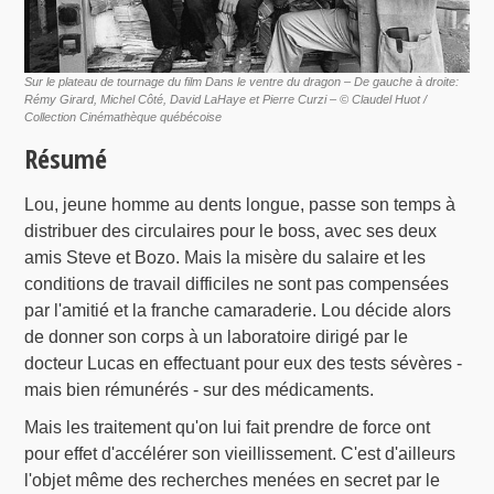
Sur le plateau de tournage du film Dans le ventre du dragon – De gauche à droite:
Rémy Girard, Michel Côté, David LaHaye et Pierre Curzi – © Claudel Huot /
Collection Cinémathèque québécoise
Résumé
Lou, jeune homme au dents longue, passe son temps à
distribuer des circulaires pour le boss, avec ses deux
amis Steve et Bozo. Mais la misère du salaire et les
conditions de travail difficiles ne sont pas compensées
par l'amitié et la franche camaraderie. Lou décide alors
de donner son corps à un laboratoire dirigé par le
docteur Lucas en effectuant pour eux des tests sévères -
mais bien rémunérés - sur des médicaments.
Mais les traitement qu'on lui fait prendre de force ont
pour effet d'accélérer son vieillissement. C'est d'ailleurs
l'objet même des recherches menées en secret par le