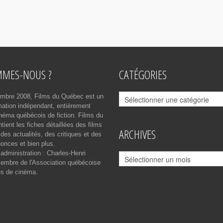
MMES-NOUS ?
CATÉGORIES
Catégories
mbre 2008, Films du Québec est un
rmation indépendant, entièrement
néma québécois de fiction. Films du
ient les fiches détaillées des films
ARCHIVES
des actualités, des critiques et des
onces et bien plus.
 administration : Charles-Henri
Archives
mbre de l'Association québécoise
es de cinéma.