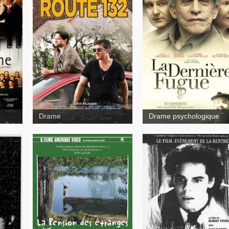
La dernière fugue
Route 132
Drame
Drame psychologique
Nelligan
La Pension des étranges