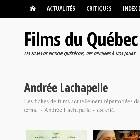
ACTUALITÉS
CRITIQUES
INDEX 
Films du Québec
LES FILMS DE FICTION QUÉBÉCOIS, DES ORIGINES À NOS JOURS
Andrée Lachapelle
Les fiches de films actuellement répertoriées d
terme « Andrée Lachapelle » est cité.