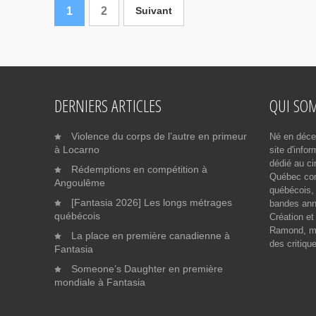
1
2
Suivant
DERNIERS ARTICLES
QUI SO
Violence du corps de l’autre en primeur
Né en déce
à Locarno
site d'info
dédié au ci
Rédemptions en compétition à
Québec cont
Angoulême
québécois, 
[Fantasia 2026] Les longs métrages
bandes ann
québécois
Création et
Ramond, me
La place en première canadienne à
des critiqu
Fantasia
Someone’s Daughter en première
mondiale à Fantasia