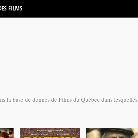
DES FILMS
ans la base de donnés de Films du Québec dans lesquelles