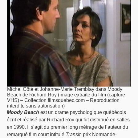
Michel Côté et Johanne-Marie Tremblay dans Moody
Beach de Richard Roy (image extraite du film (capture
VHS) – Collection filmsquebec.com – Reproduction
interdite sans autorisation)
Moody Beach
est un drame psychologique québécois
écrit et réalisé par Richard Roy qui fut distribué en salles
en 1990. Il s’agit du premier long métrage de l’auteur du
remarqué film court intitulé
Transit
, prix Normande-