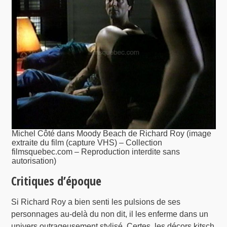
Michel Côté dans Moody Beach de Richard Roy (image
extraite du film (capture VHS) – Collection
filmsquebec.com – Reproduction interdite sans
autorisation)
Critiques d’époque
Si Richard Roy a bien senti les pulsions de ses
personnages au-delà du non dit, il les enferme dans un
univers outrageusement stylisé. Certes, les décors kitsch