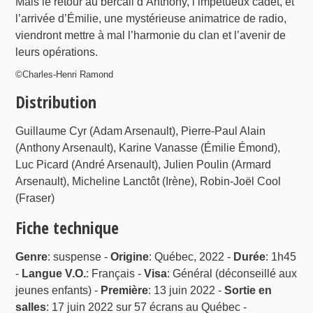
Mais le retour au bercail d’Anthony, l’impétueux cadet, et
l’arrivée d’Émilie, une mystérieuse animatrice de radio,
viendront mettre à mal l’harmonie du clan et l’avenir de
leurs opérations.
©Charles-Henri Ramond
Distribution
Guillaume Cyr (Adam Arsenault), Pierre-Paul Alain
(Anthony Arsenault), Karine Vanasse (Émilie Émond),
Luc Picard (André Arsenault), Julien Poulin (Armard
Arsenault), Micheline Lanctôt (Irène), Robin-Joël Cool
(Fraser)
Fiche technique
Genre
: suspense -
Origine
: Québec, 2022 -
Durée
: 1h45
-
Langue V.O.
: Français -
Visa
: Général (déconseillé aux
jeunes enfants) -
Première
: 13 juin 2022 -
Sortie en
salles
: 17 juin 2022 sur 57 écrans au Québec -