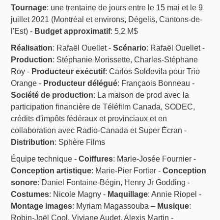
Tournage
: une trentaine de jours entre le 15 mai et le 9
juillet 2021 (Montréal et environs, Dégelis, Cantons-de-
l'Est) -
Budget approximatif
: 5,2 M$
Réalisation
: Rafaël Ouellet -
Scénario
: Rafaël Ouellet -
Production
: Stéphanie Morissette, Charles-Stéphane
Roy -
Producteur exécutif
: Carlos Soldevila pour Trio
Orange -
Producteur délégué
: Françaois Bonneau -
Société de production
: La maison de prod avec la
participation financière de Téléfilm Canada, SODEC,
crédits d'impôts fédéraux et provinciaux et en
collaboration avec Radio-Canada et Super Écran -
Distribution
: Sphère Films
Équipe technique -
Coiffures
: Marie-Josée Fournier -
Conception artistique
: Marie-Pier Fortier -
Conception
sonore
: Daniel Fontaine-Bégin, Henry Jr Godding -
Costumes
: Nicole Magny -
Maquillage
: Annie Riopel -
Montage images
: Myriam Magassouba –
Musique
:
Robin-Joël Cool, Viviane Audet, Alexis Martin -